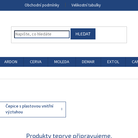
Obchodní podmínky
Velikostní tabulky
HLEDAT
ARDON
CERVA
MOLEDA
DEMAR
EXTOL
CA
Čepice s plastovou vnitřní
výztuhou
Produkty teprve připravujeme.