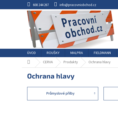
Přejít
608 244 267
info@pracovniobchod.cz
na
obsah
ÚVOD
ROUŠKY
MALPRA
FIELDMANN
Domů
CERVA
Produkty
Ochrana hlavy
Ochrana hlavy
Průmyslové přilby