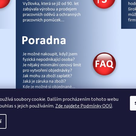
oužívá soubory cookie. Dalším procházením tohoto webu
souhlas s jejich používáním.
Zde najdete Podmínky OOÚ
.
cz
|
Úvod
|
Malpra
|
Fieldmann
|
Ardon
|
Moleda
|
Demar
|
Cerva
|
Kontakty
|
Čl
í
Vytvořil Shoptet