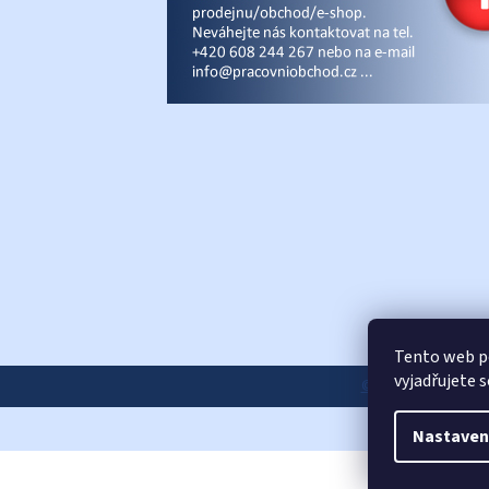
Tento web p
vyjadřujete 
© Pracovniobchod.
Nastaven