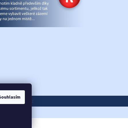
Souhlasím
ánky
|
eshop-joga.cz