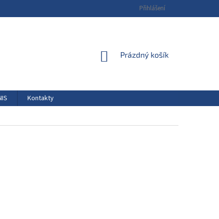
Přihlášení
NÁKUPNÍ
Prázdný košík
KOŠÍK
NIS
Kontakty