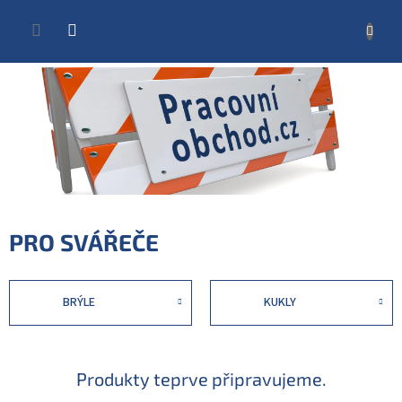
Přejít
na
NÁKUP
obsah
KOŠÍK
PRO SVÁŘEČE
BRÝLE
KUKLY
Produkty teprve připravujeme.