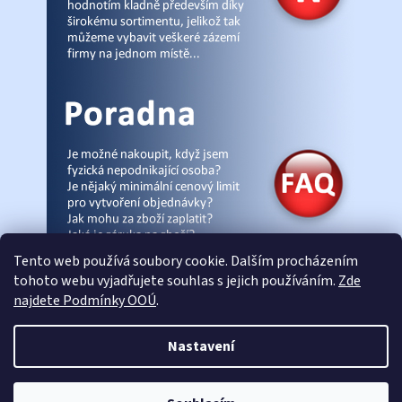
Tento web používá soubory cookie. Dalším procházením
tohoto webu vyjadřujete souhlas s jejich používáním.
Zde
najdete Podmínky OOÚ
.
© Pracovniobchod.cz
|
Úvod
|
Malpra
|
Fieldmann
|
Ardon
|
Moleda
|
Nastavení
Demar
|
Cerva
|
Kontakty
|
Články
|
eshop-joga.cz