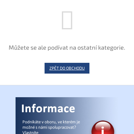
Můžete se ale podívat na ostatní kategorie.
ZPĚT DO OBCHODU
Z
á
p
a
t
í