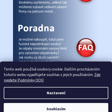
Tento web používá soubory cookie. Dalším procházením
tohoto webu vyjadřujete souhlas s jejich používáním.
Zde
najdete Podmínky OOÚ
.
© Pracovniobchod.cz
|
Úvod
|
Malpra
|
Fieldmann
|
Ardon
|
Moleda
|
Nastavení
Demar
|
Cerva
|
Kontakty
|
Články
|
eshop-joga.cz
Souhlasím