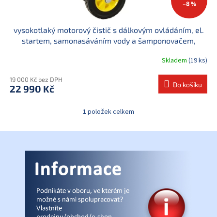
–8 %
vysokotlaký motorový čistič s dálkovým ovládáním, el.
startem, samonasáváním vody a šamponovačem,
210bar
Skladem
(19 ks)
19 000 Kč bez DPH
Do košíku
22 990 Kč
1
položek celkem
O
v
l
Z
á
á
d
p
a
a
c
t
í
í
p
r
v