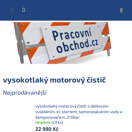
Přejít
na
NÁKUP
obsah
KOŠÍK
vysokotlaký motorový čistič
Nejprodávanější
vysokotlaký motorový čistič s dálkovým
ovládáním, el. startem, samonasáváním vody a
šamponovačem, 210bar
Skladem
(19 ks)
22 990 Kč