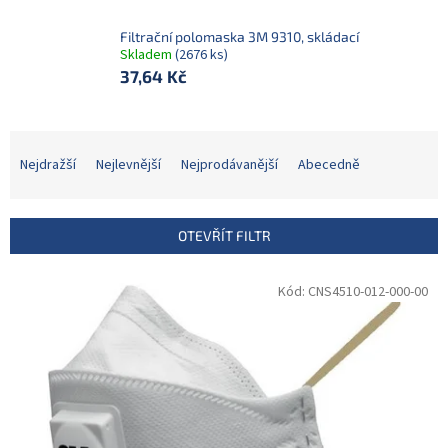
Filtrační polomaska 3M 9310, skládací
Skladem
(2676 ks)
37,64 Kč
Ř
a
Nejdražší
Nejlevnější
Nejprodávanější
Abecedně
z
e
n
OTEVŘÍT FILTR
í
p
V
Kód:
CNS4510-012-000-00
r
ý
o
p
d
i
u
s
k
p
t
r
ů
o