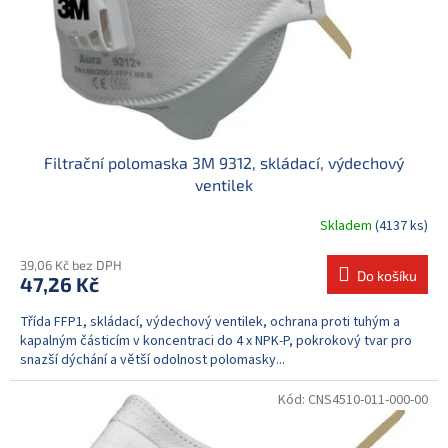
d
u
k
t
ů
Filtrační polomaska 3M 9312, skládací, výdechový
ventilek
Skladem
(4137 ks)
39,06 Kč bez DPH
Do košíku
47,26 Kč
Třída FFP1, skládací, výdechový ventilek, ochrana proti tuhým a
kapalným částicím v koncentraci do 4 x NPK-P, pokrokový tvar pro
snazší dýchání a větší odolnost polomasky...
Kód:
CNS4510-011-000-00