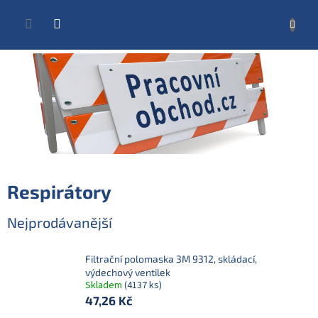
Přejít
na
NÁKUP
obsah
KOŠÍK
Respirátory
Nejprodávanější
Filtrační polomaska 3M 9312, skládací,
výdechový ventilek
Skladem
(4137 ks)
47,26 Kč