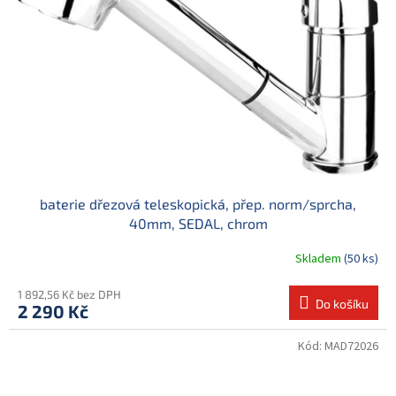
baterie dřezová teleskopická, přep. norm/sprcha,
40mm, SEDAL, chrom
Skladem
(50 ks)
1 892,56 Kč bez DPH
Do košíku
2 290 Kč
Kód:
MAD72026