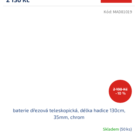
Kód:
MAD81019
2 190 Kč
–10 %
baterie dřezová teleskopická, délka hadice 130cm,
35mm, chrom
Skladem
(50 ks)