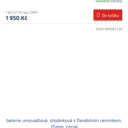
Skladem
(50 ks)
1 611,57 Kč bez DPH
Do košíku
1 950 Kč
Kód:
MAD81130
baterie umyvadlová, stojánková s flexibilním ramínkem,
25mm, černá