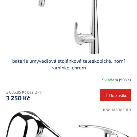
r
ů
o
d
u
k
t
ů
baterie umyvadlová stojánková teleskopická, horní
ramínko, chrom
Skladem
(50 ks)
2 685,95 Kč bez DPH
Do košíku
3 250 Kč
Kód:
MAD83019