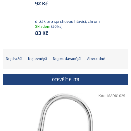
92 Kč
držák pro sprchovou hlavici, chrom
Skladem
(50 ks)
83 Kč
Ř
a
Nejdražší
Nejlevnější
Nejprodávanější
Abecedně
z
e
n
OTEVŘÍT FILTR
í
p
V
Kód:
MAD81029
r
ý
o
p
d
i
u
s
k
p
t