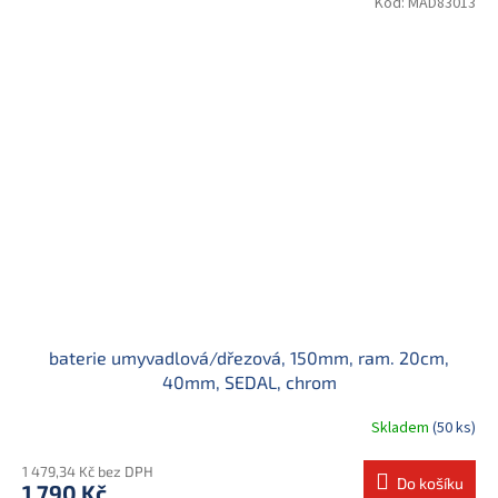
Kód:
MAD83013
baterie umyvadlová/dřezová, 150mm, ram. 20cm,
40mm, SEDAL, chrom
Skladem
(50 ks)
1 479,34 Kč bez DPH
Do košíku
1 790 Kč