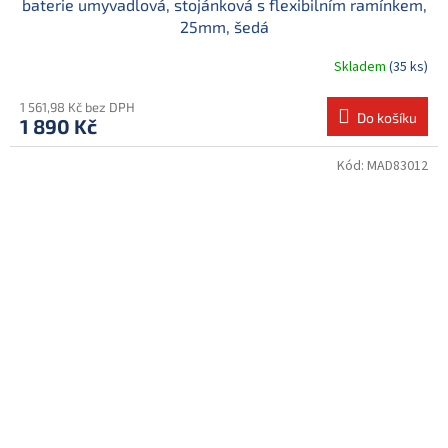
baterie umyvadlová, stojánková s flexibilním ramínkem,
25mm, šedá
Skladem
(35 ks)
1 561,98 Kč bez DPH
Do košíku
1 890 Kč
Kód:
MAD83012