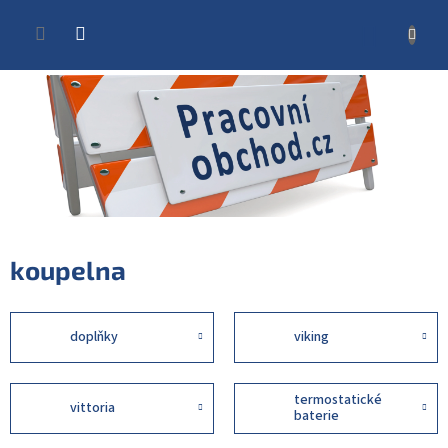
Přejít
na
NÁKUP
obsah
KOŠÍK
koupelna
doplňky
viking
termostatické
vittoria
baterie