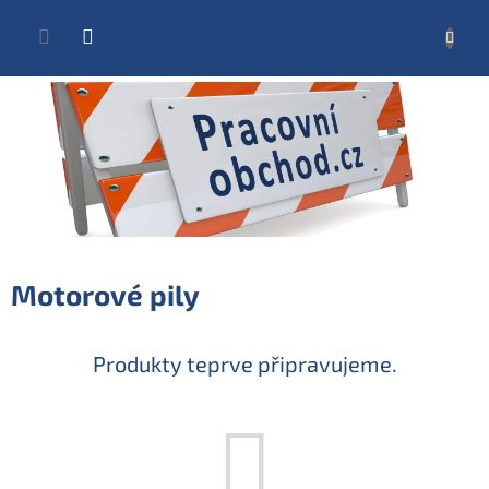
Přejít
na
NÁKUP
obsah
KOŠÍK
Motorové pily
Produkty teprve připravujeme.