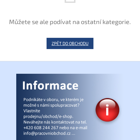
Můžete se ale podívat na ostatní kategorie.
ZPĚT DO OBCHODU
Z
á
p
a
t
í