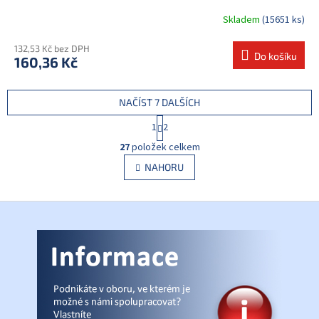
Skladem
(15651 ks)
132,53 Kč bez DPH
Do košíku
160,36 Kč
NAČÍST 7 DALŠÍCH
S
1
2
t
O
r
27
položek celkem
v
á
l
NAHORU
n
á
k
d
o
v
Z
a
á
c
á
n
í
p
í
p
a
r
t
v
í
k
y
v