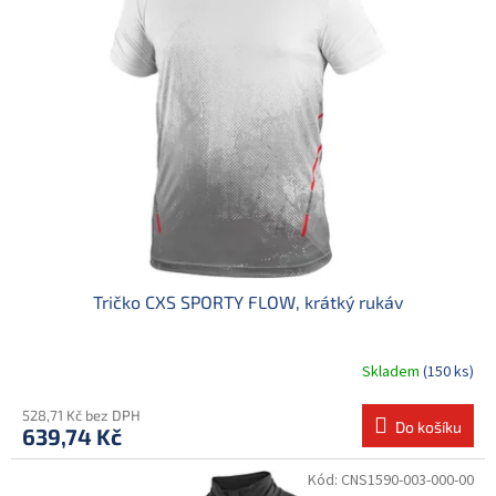
d
i
u
s
k
p
t
r
ů
o
d
u
k
t
ů
Tričko CXS SPORTY FLOW, krátký rukáv
Skladem
(150 ks)
528,71 Kč bez DPH
Do košíku
639,74 Kč
Kód:
CNS1590-003-000-00