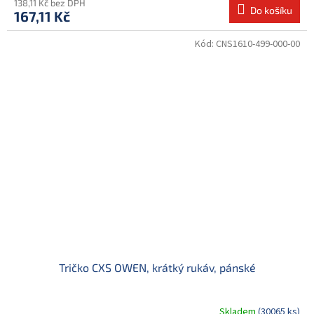
138,11 Kč bez DPH
Do košíku
167,11 Kč
Kód:
CNS1610-499-000-00
Tričko CXS OWEN, krátký rukáv, pánské
Skladem
(30065 ks)