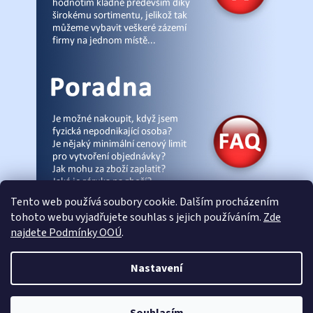
Tento web používá soubory cookie. Dalším procházením
tohoto webu vyjadřujete souhlas s jejich používáním.
Zde
najdete Podmínky OOÚ
.
© Pracovniobchod.cz
|
Úvod
|
Malpra
|
Fieldmann
|
Ardon
|
Moleda
|
Nastavení
Demar
|
Cerva
|
Kontakty
|
Články
|
eshop-joga.cz