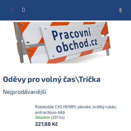
Přejít
na
NÁKUP
obsah
KOŠÍK
Oděvy pro volný čas\Trička
Nejprodávanější
Polokošile CXS HENRY, pánské, krátký rukáv,
antracitovo-bílá
Skladem
(297 ks)
227,88 Kč