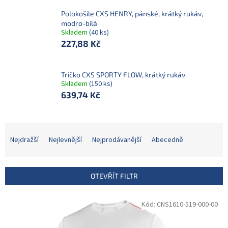
Polokošile CXS HENRY, pánské, krátký rukáv,
modro-bílá
Skladem
(40 ks)
227,88 Kč
Tričko CXS SPORTY FLOW, krátký rukáv
Skladem
(150 ks)
639,74 Kč
Ř
a
Nejdražší
Nejlevnější
Nejprodávanější
Abecedně
z
e
n
OTEVŘÍT FILTR
í
p
V
Kód:
CNS1610-519-000-00
r
ý
o
p