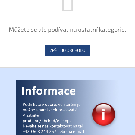
Můžete se ale podívat na ostatní kategorie.
ZPĚT DO OBCHODU
Z
á
p
a
t
í