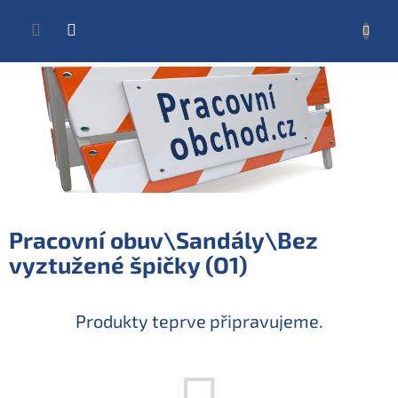
Přejít
na
NÁKUP
obsah
KOŠÍK
Pracovní obuv\Sandály\Bez
vyztužené špičky (O1)
Produkty teprve připravujeme.