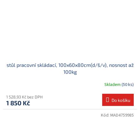
stůl pracovní skládací, 100x60x80cm(d/š/v), nosnost až
100kg
Skladem
(50 ks)
1 528,93 Kč bez DPH
Do košíku
1 850 Kč
Kód:
MAD4759985