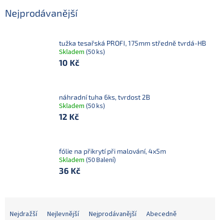
Nejprodávanější
tužka tesařská PROFI, 175mm středně tvrdá-HB
Skladem
(50 ks)
10 Kč
náhradní tuha 6ks, tvrdost 2B
Skladem
(50 ks)
12 Kč
fólie na přikrytí při malování, 4x5m
Skladem
(50 Balení)
36 Kč
Ř
a
Nejdražší
Nejlevnější
Nejprodávanější
Abecedně