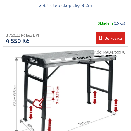
žebřík teleskopický, 3,2m
Skladem
(15 ks)
3 760,33 Kč bez DPH
Do košíku
4 550 Kč
Kód:
MAD4759970