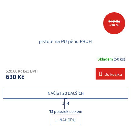
740 Kč
–14 %
pistole na PU pěnu PROFI
Skladem
(50 ks)
520,66 Kč bez DPH
Do košíku
630 Kč
NAČÍST 20 DALŠÍCH
S
1
4
t
O
r
72
položek celkem
v
á
l
NAHORU
n
á
k
d
o