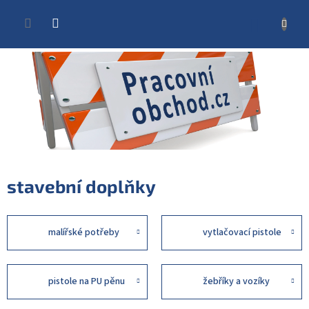
Přejít
na
NÁKUP
obsah
KOŠÍK
stavební doplňky
malířské potřeby
vytlačovací pistole
pistole na PU pěnu
žebříky a vozíky