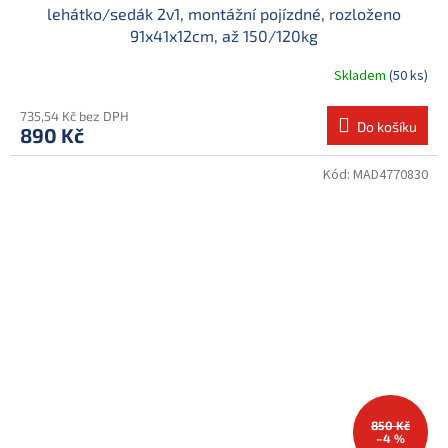
lehátko/sedák 2v1, montážní pojízdné, rozloženo
91x41x12cm, až 150/120kg
Skladem
(50 ks)
735,54 Kč bez DPH
Do košíku
890 Kč
Kód:
MAD4770830
850 Kč
–4 %