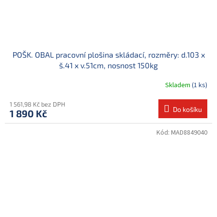
POŠK. OBAL pracovní plošina skládací, rozměry: d.103 x
š.41 x v.51cm, nosnost 150kg
Skladem
(1 ks)
1 561,98 Kč bez DPH
Do košíku
1 890 Kč
Kód:
MAD8849040