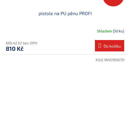
pistole na PU pěnu PROFI
Skladem
(50 ks)
669,42 Kč bez DPH
Do košíku
810 Kč
Kód:
MAD956070