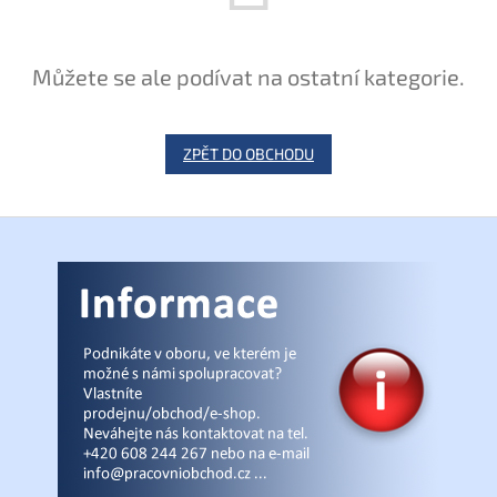
Můžete se ale podívat na ostatní kategorie.
ZPĚT DO OBCHODU
Z
á
p
a
t
í