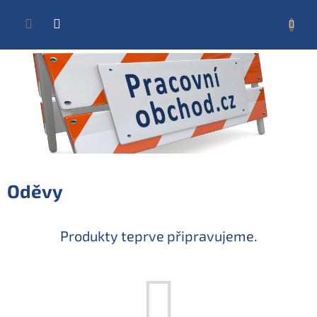
Přejít
na
NÁKUP
obsah
KOŠÍK
Oděvy
Produkty teprve připravujeme.