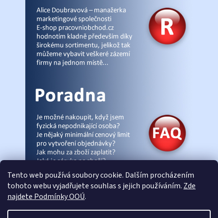
Tento web používá soubory cookie. Dalším procházením
tohoto webu vyjadřujete souhlas s jejich používáním.
Zde
najdete Podmínky OOÚ
.
© Pracovniobchod.cz
|
Úvod
|
Malpra
|
Fieldmann
|
Ardon
|
Moleda
|