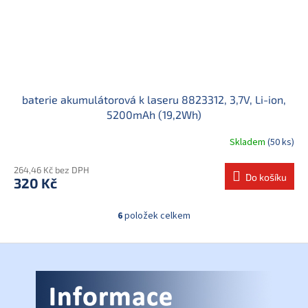
baterie akumulátorová k laseru 8823312, 3,7V, Li-ion,
5200mAh (19,2Wh)
Skladem
(50 ks)
264,46 Kč bez DPH
Do košíku
320 Kč
6
položek celkem
O
v
l
Z
á
á
d
p
a
a
c