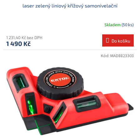
laser zelený liniový křížový samonivelační
Skladem
(50 ks)
1 231,40 Kč bez DPH
Do košíku
1 490 Kč
Kód:
MAD8823303