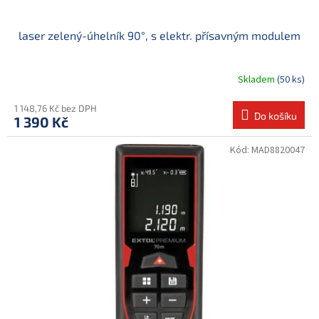
laser zelený-úhelník 90°, s elektr. přísavným modulem
Skladem
(50 ks)
1 148,76 Kč bez DPH
Do košíku
1 390 Kč
Kód:
MAD8820047