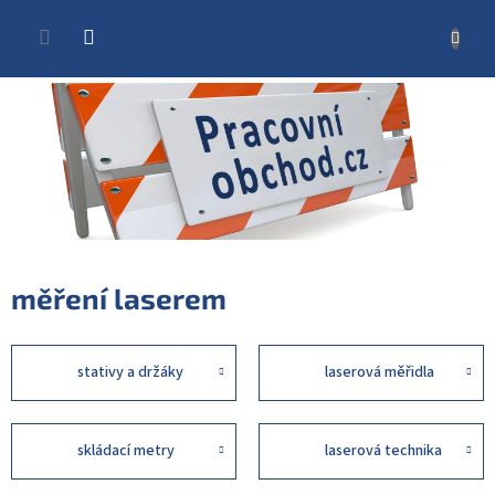
Přejít
na
NÁKUP
obsah
KOŠÍK
měření laserem
stativy a držáky
laserová měřidla
skládací metry
laserová technika