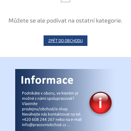
Můžete se ale podívat na ostatní kategorie.
ZPĚT DO OBCHODU
Z
á
p
a
t
í