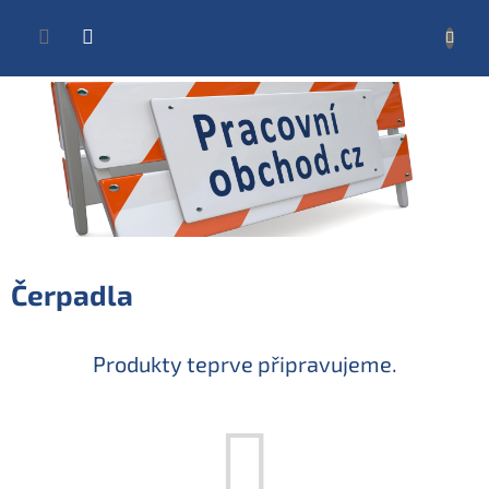
Přejít
na
NÁKUP
obsah
KOŠÍK
Čerpadla
Produkty teprve připravujeme.