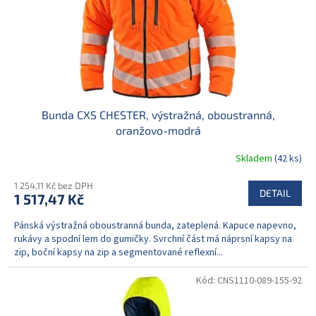
Bunda CXS CHESTER, výstražná, oboustranná,
oranžovo-modrá
Skladem
(42 ks)
1 254,11 Kč bez DPH
DETAIL
1 517,47 Kč
Pánská výstražná oboustranná bunda, zateplená. Kapuce napevno,
rukávy a spodní lem do gumičky. Svrchní část má náprsní kapsy na
zip, boční kapsy na zip a segmentované reflexní...
Kód:
CNS1110-089-155-92