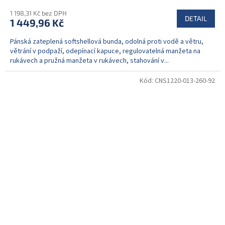
1 198,31 Kč bez DPH
DETAIL
1 449,96 Kč
Pánská zateplená softshellová bunda, odolná proti vodě a větru,
větrání v podpaží, odepínací kapuce, regulovatelná manžeta na
rukávech a pružná manžeta v rukávech, stahování v...
Kód:
CNS1220-013-260-92