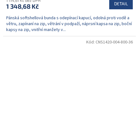
1 114,61 Kč bez DPH
DETAIL
1 348,68 Kč
Pánská softshellová bunda s odepínací kapucí, odolná proti vodě a
větru, zapínaní na zip, větrání v podpaží, náprsní kapsa na zip, boční
kapsy na zip, vnitřní manžety v...
Kód:
CNS1420-004-800-36