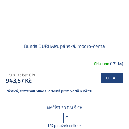
Bunda DURHAM, pánská, modro-černá
Skladem
(171 ks)
779,81 Kč bez DPH
DETAIL
943,57 Kč
Pánská, softshell bunda, odolná proti vodě a větru.
NAČÍST 20 DALŠÍCH
S
1
7
t
O
r
140
položek celkem
v