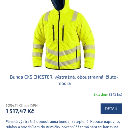
Bunda CXS CHESTER, výstražná, oboustranná, žluto-
modrá
Skladem
(245 ks)
1 254,11 Kč bez DPH
DETAIL
1 517,47 Kč
Pánská výstražná oboustranná bunda, zateplená. Kapuce napevno,
rukávy a spodní lem do gumičky. Svrchní část má náprsní kapsy na