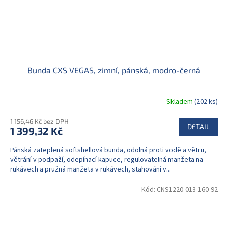
Bunda CXS VEGAS, zimní, pánská, modro-černá
Skladem
(202 ks)
1 156,46 Kč bez DPH
DETAIL
1 399,32 Kč
Pánská zateplená softshellová bunda, odolná proti vodě a větru,
větrání v podpaží, odepínací kapuce, regulovatelná manžeta na
rukávech a pružná manžeta v rukávech, stahování v...
Kód:
CNS1220-013-160-92