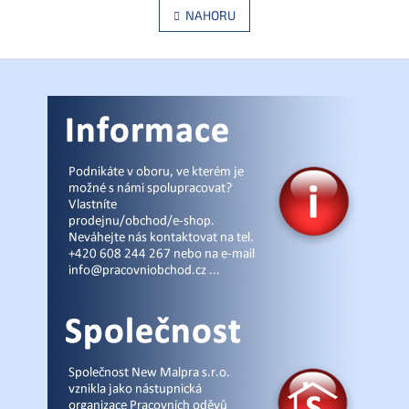
á
l
NAHORU
n
á
k
d
o
v
Z
a
á
c
á
n
í
p
í
p
a
r
t
v
í
k
y
v
ý
p
i
s
u