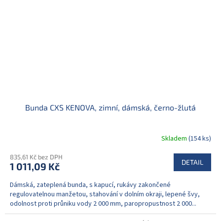
Bunda CXS KENOVA, zimní, dámská, černo-žlutá
Skladem
(154 ks)
835,61 Kč bez DPH
DETAIL
1 011,09 Kč
Dámská, zateplená bunda, s kapucí, rukávy zakončené
regulovatelnou manžetou, stahování v dolním okraji, lepené švy,
odolnost proti průniku vody 2 000 mm, paropropustnost 2 000...