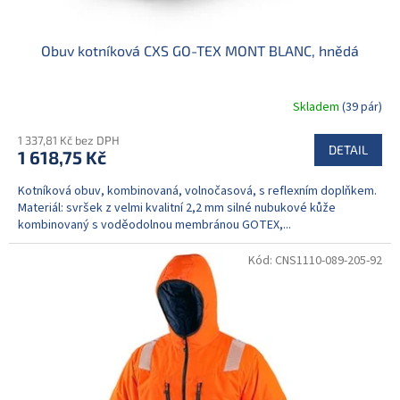
Obuv kotníková CXS GO-TEX MONT BLANC, hnědá
Skladem
(39 pár)
1 337,81 Kč bez DPH
DETAIL
1 618,75 Kč
Kotníková obuv, kombinovaná, volnočasová, s reflexním doplňkem.
Materiál: svršek z velmi kvalitní 2,2 mm silné nubukové kůže
kombinovaný s voděodolnou membránou GOTEX,...
Kód:
CNS1110-089-205-92