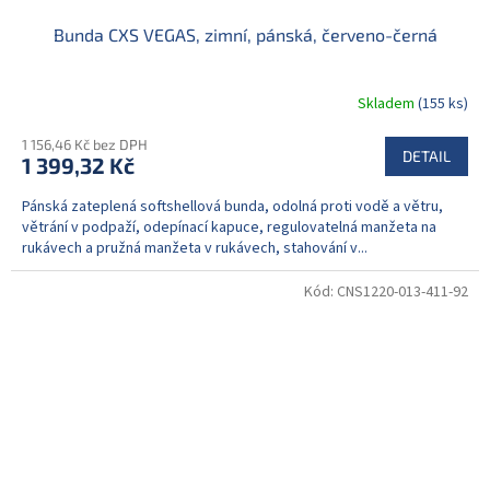
Bunda CXS VEGAS, zimní, pánská, červeno-černá
Skladem
(155 ks)
1 156,46 Kč bez DPH
DETAIL
1 399,32 Kč
Pánská zateplená softshellová bunda, odolná proti vodě a větru,
větrání v podpaží, odepínací kapuce, regulovatelná manžeta na
rukávech a pružná manžeta v rukávech, stahování v...
Kód:
CNS1220-013-411-92