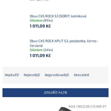
Obuv CXS ROCK S3 DIORIT, kotníková
Skladem
(89 ks)
1 011,09 Kč
Obuv CXS ROCK APLIT S3, polobotka, černo-
červená
Skladem
(24 ks)
1 011,09 Kč
Ř
a
Nejdražší
Nejlevnější
Nejprodávanější
Abecedně
z
e
n
OTEVŘÍT FILTR
í
p
V
Kód:
CNS2128-172-805-37
r
ý