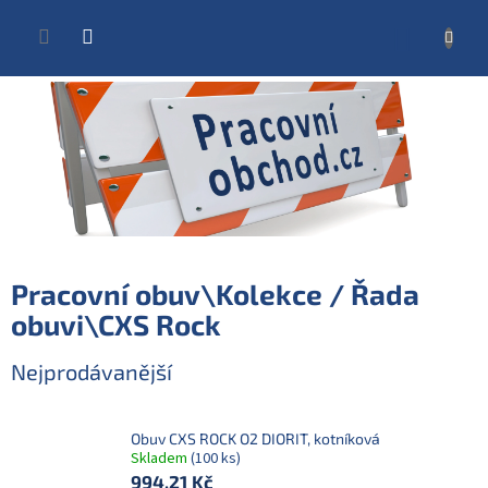
Přejít
na
NÁKUP
obsah
KOŠÍK
Pracovní obuv\Kolekce / Řada
obuvi\CXS Rock
Nejprodávanější
Obuv CXS ROCK O2 DIORIT, kotníková
Skladem
(100 ks)
994,21 Kč