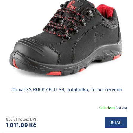
o
p
d
i
u
s
k
p
t
r
ů
o
d
u
k
t
ů
Obuv CXS ROCK APLIT S3, polobotka, černo-červená
Skladem
(24 ks)
835,61 Kč bez DPH
DETAIL
1 011,09 Kč