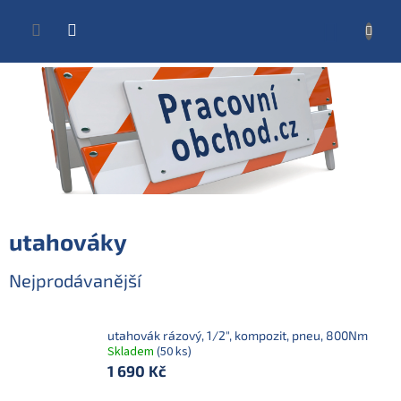
Přejít
na
NÁKUP
obsah
KOŠÍK
utahováky
Nejprodávanější
utahovák rázový, 1/2", kompozit, pneu, 800Nm
Skladem
(50 ks)
1 690 Kč