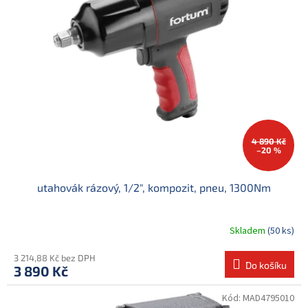
d
i
u
s
k
p
t
r
ů
o
d
u
k
t
ů
4 890 Kč
–20 %
utahovák rázový, 1/2", kompozit, pneu, 1300Nm
Skladem
(50 ks)
3 214,88 Kč bez DPH
Do košíku
3 890 Kč
Kód:
MAD4795010