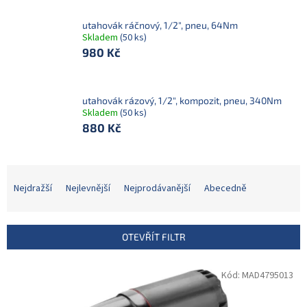
utahovák ráčnový, 1/2", pneu, 64Nm
Skladem
(50 ks)
980 Kč
utahovák rázový, 1/2", kompozit, pneu, 340Nm
Skladem
(50 ks)
880 Kč
Ř
a
Nejdražší
Nejlevnější
Nejprodávanější
Abecedně
z
e
n
OTEVŘÍT FILTR
í
p
V
Kód:
MAD4795013
r
ý
o
p