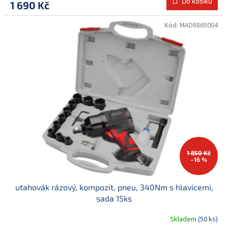
Do košíku
1 690 Kč
Kód:
MAD8865004
1 850 Kč
–16 %
utahovák rázový, kompozit, pneu, 340Nm s hlavicemi,
sada 15ks
Skladem
(50 ks)