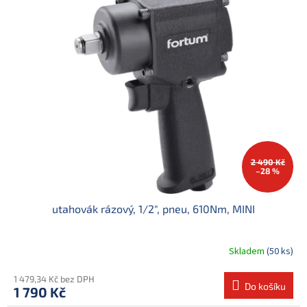
2 490 Kč
–28 %
utahovák rázový, 1/2", pneu, 610Nm, MINI
Skladem
(50 ks)
1 479,34 Kč bez DPH
Do košíku
1 790 Kč