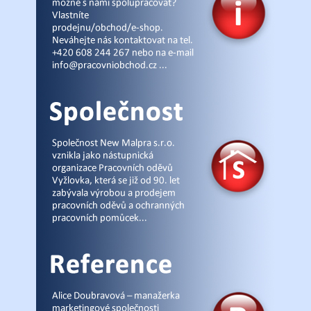
r
v
k
y
v
ý
p
i
s
u