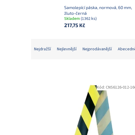
Samolepící páska, normová, 60 mm,
žluto-černá
Skladem
(1362 ks)
217,75 Kč
Ř
a
Nejdražší
Nejlevnější
Nejprodávanější
Abecedn
z
e
n
í
p
V
Kód:
CNS6126-012-16
r
ý
o
p
d
i
u
s
k
p
t
r
ů
o