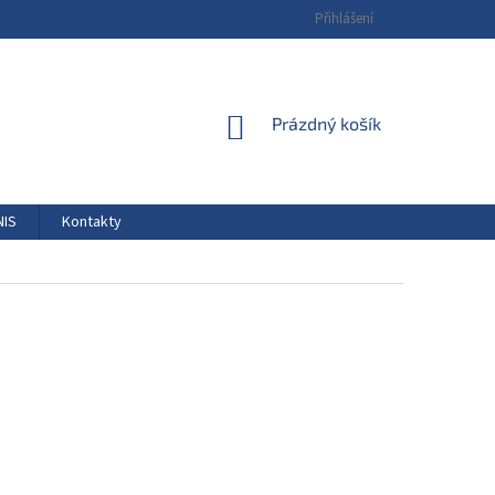
Přihlášení
NÁKUPNÍ
Prázdný košík
KOŠÍK
NIS
Kontakty