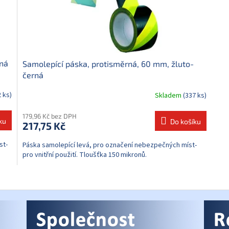
rná
Samolepící páska, protisměrná, 60 mm, žluto-
černá
 ks)
Skladem
(337 ks)
179,96 Kč bez DPH
ku
Do košíku
217,75 Kč
st-
Páska samolepící levá, pro označení nebezpečných míst-
pro vnitřní použití. Tloušťka 150 mikronů.
O
v
l
á
d
a