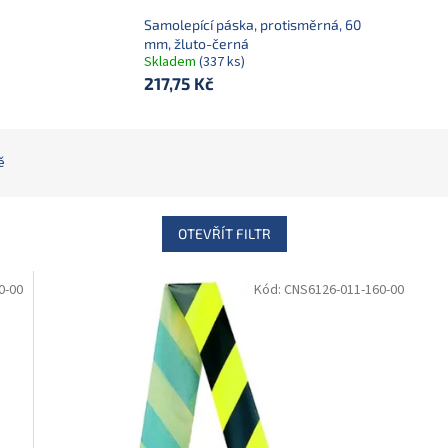
Samolepící páska, protisměrná, 60
mm, žluto-černá
Skladem
(337 ks)
217,75 Kč
ě
OTEVŘÍT FILTR
0-00
Kód:
CNS6126-011-160-00