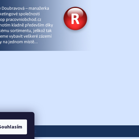
Souhlasím
ánky
|
eshop-joga.cz