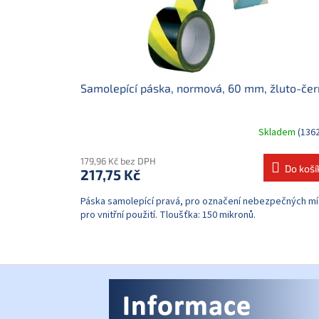
d
u
k
t
ů
Samolepící páska, normová, 60 mm, žluto-če
Skladem
(1362
179,96 Kč bez DPH
Do koší
217,75 Kč
Páska samolepící pravá, pro označení nebezpečných mí
pro vnitřní použití. Tloušťka: 150 mikronů.
Z
á
p
a