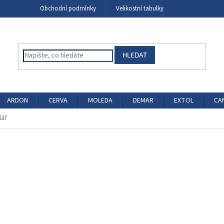
Obchodní podmínky
Velikostní tabulky
HLEDAT
ARDON
CERVA
MOLEDA
DEMAR
EXTOL
CA
lář