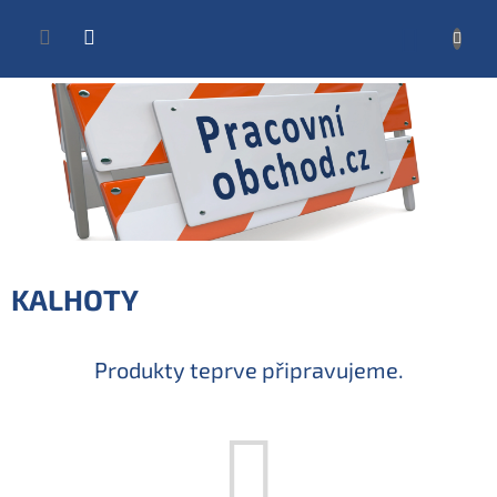
Přejít
na
NÁKUP
obsah
KOŠÍK
KALHOTY
Produkty teprve připravujeme.