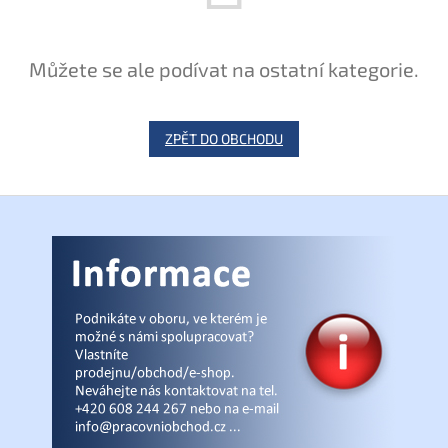
Můžete se ale podívat na ostatní kategorie.
ZPĚT DO OBCHODU
Z
á
p
a
t
í