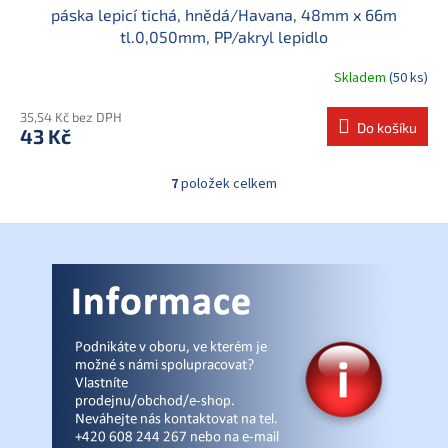
páska lepicí tichá, hnědá/Havana, 48mm x 66m
tl.0,050mm, PP/akryl lepidlo
Skladem
(50 ks)
35,54 Kč bez DPH
Do košíku
43 Kč
7
položek celkem
O
v
l
Z
á
á
d
p
a
a
c
t
í
í
p
r
v
k
y
v