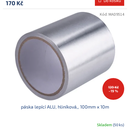
Do košíku
170 Kč
Kód:
MAD9514
139 Kč
–19 %
páska lepící ALU, hliníková,, 100mm x 10m
Skladem
(50 ks)