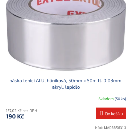
d
i
u
s
k
p
t
r
ů
o
d
u
k
t
ů
páska lepící ALU, hliníková, 50mm x 50m tl. 0,03mm,
akryl. lepidlo
Skladem
(50 ks)
157,02 Kč bez DPH
Do košíku
190 Kč
Kód:
MAD8856313