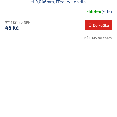
tl.0,046mm, PP/akryl lepidlo
Skladem
(50 ks)
37,19 Kč bez DPH
Do košíku
45 Kč
Kód:
MAD8856325