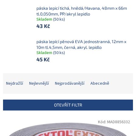
páska lepicí tichá, hnědá/Havana, 48mm x 66m
tl.0,050mm, PP/akryl lepidlo
Skladem
(50 ks)
43 Kč
páska lepící pěnová EVA jednostranná, 12mm x
10m tl.4,5mm, černá, akryl. lepidlo
Skladem
(50 ks)
45 Kč
Ř
a
Nejdražší
Nejlevnější
Nejprodávanější
Abecedně
z
e
n
OTEVŘÍT FILTR
í
p
V
Kód:
MAD8856332
r
ý
o
p