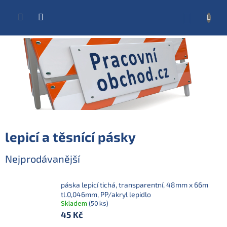
Přejít
na
NÁKUP
obsah
KOŠÍK
lepicí a těsnící pásky
Nejprodávanější
páska lepicí tichá, transparentní, 48mm x 66m
tl.0,046mm, PP/akryl lepidlo
Skladem
(50 ks)
45 Kč