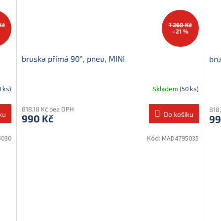
Kč
1 260 Kč
–21 %
bruska přímá 90°, pneu, MINI
bru
0 ks)
Skladem
(50 ks)
818,18 Kč bez DPH
818
ku
Do košíku
990 Kč
99
5030
Kód:
MAD4795035