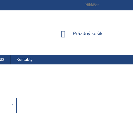
Přihlášení
NÁKUPNÍ
Prázdný košík
KOŠÍK
NIS
Kontakty