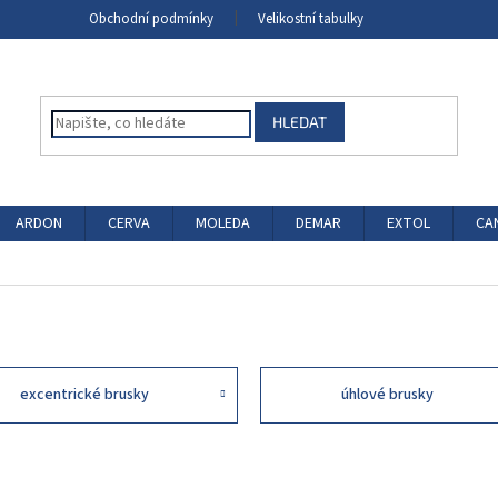
Obchodní podmínky
Velikostní tabulky
HLEDAT
ARDON
CERVA
MOLEDA
DEMAR
EXTOL
CA
excentrické brusky
úhlové brusky