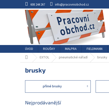
Přejít
608 244 267
info@pracovniobchod.cz
na
obsah
ÚVOD
ROUŠKY
MALPRA
FIELDMANN
Domů
EXTOL
pneumatické nářadí
brusky
brusky
přímé brusky
Nejprodávanější