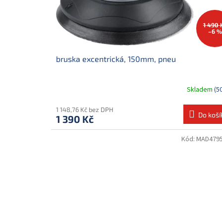
1 490 
–6 %
bruska excentrická, 150mm, pneu
Skladem
(5
1 148,76 Kč bez DPH
Do koší
1 390 Kč
Kód:
MAD479