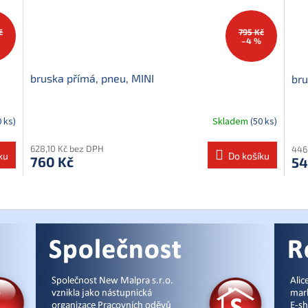
č
795 Kč
%
–4 %
bruska přímá, pneu, MINI
bru
0 ks)
Skladem
(50 ks)
628,10 Kč bez DPH
446
ku
Do košíku
760 Kč
54
O
v
l
á
d
a
c
í
p