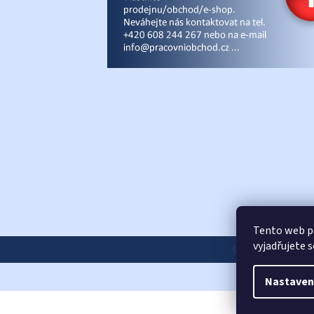
Tento web p
vyjadřujete 
© Pracovniobchod.
Nastaven