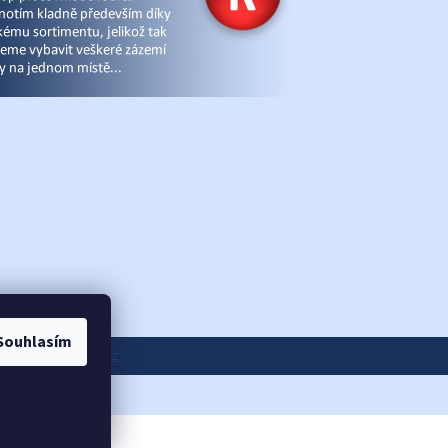
Souhlasím
ánky
|
eshop-joga.cz