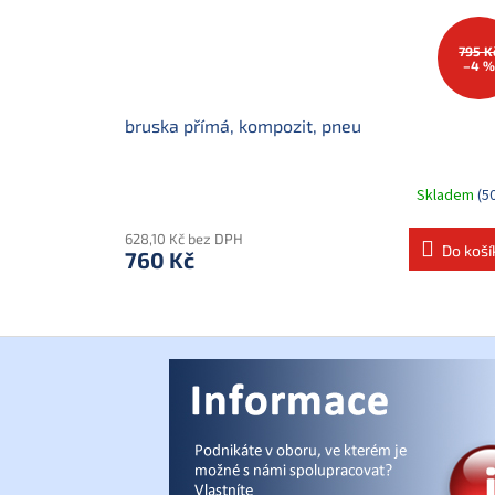
795 K
–4 
bruska přímá, kompozit, pneu
Skladem
(5
628,10 Kč bez DPH
Do koší
760 Kč
Z
á
p
a
t
í