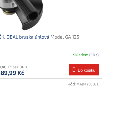
ŠK. OBAL bruska úhlová
Model GA 125
Skladem
(3 ks)
31,40 Kč bez DPH
Do košíku
489,99 Kč
Kód:
MAD4795031