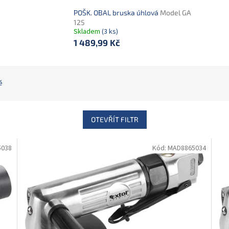
POŠK. OBAL bruska úhlová
Model GA
125
Skladem
(3 ks)
1 489,99 Kč
ě
OTEVŘÍT FILTR
5038
Kód:
MAD8865034