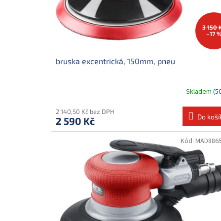
d
u
k
3 150 
–17 
t
ů
bruska excentrická, 150mm, pneu
Skladem
(5
2 140,50 Kč bez DPH
Do koší
2 590 Kč
Kód:
MAD886