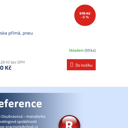
570 Kč
–5 %
ska přímá, pneu
Skladem
(50 ks)
,28 Kč bez DPH
Do košíku
0 Kč