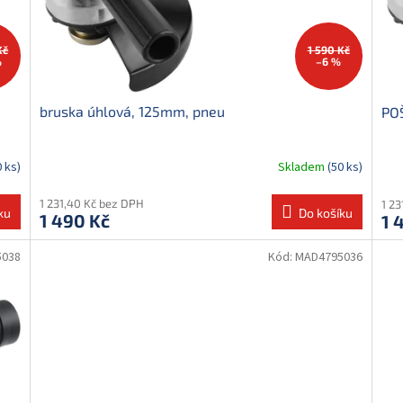
Kč
1 590 Kč
%
–6 %
bruska úhlová, 125mm, pneu
PO
0 ks)
Skladem
(50 ks)
1 231,40 Kč bez DPH
1 2
ku
Do košíku
1 490 Kč
1 
5038
Kód:
MAD4795036