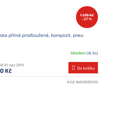
1 370 Kč
–27 %
ska přímá prodloužená, kompozit, pneu
Skladem
(41 ks)
,18 Kč bez DPH
Do košíku
0 Kč
Kód:
MAD8865030