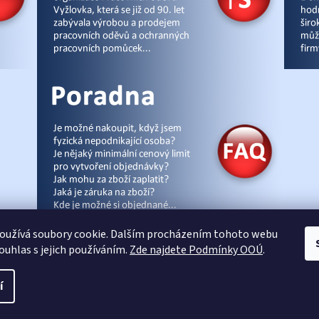
r
v
k
y
v
ý
p
i
s
u
oužívá soubory cookie. Dalším procházením tohoto webu
souhlas s jejich používáním.
Zde najdete Podmínky OOÚ
.
cz
|
Úvod
|
Malpra
|
Fieldmann
|
Ardon
|
Moleda
|
Demar
|
Cerva
|
Kontakty
|
Čl
í
Vytvořil Shoptet