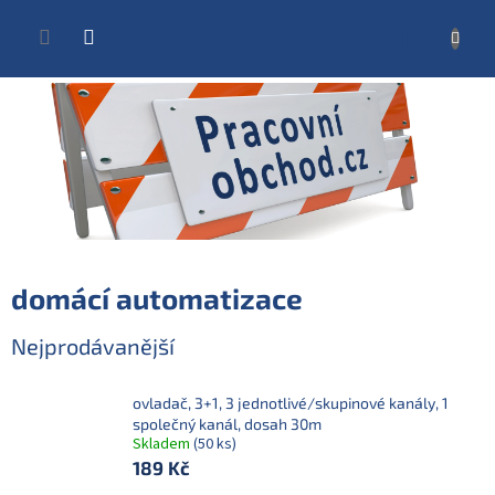
Přejít
na
NÁKUP
obsah
KOŠÍK
domácí automatizace
Nejprodávanější
ovladač, 3+1, 3 jednotlivé/skupinové kanály, 1
společný kanál, dosah 30m
Skladem
(50 ks)
189 Kč