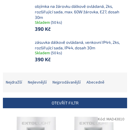
objímka na žárovku dálkově ovládaná, 2ks,
rozšiřující sada, max. 60W žárovka, E27, dosah
30m
Skladem
(50 ks)
390 Kč
zásuvka dálkově ovládaná, venkovní IP44, 2ks,
rozšiřující sada, IP44, dosah 30m
Skladem
(50 ks)
390 Kč
Ř
a
Nejdražší
Nejlevnější
Nejprodávanější
Abecedně
z
e
n
OTEVŘÍT FILTR
í
p
V
Kód:
MAD43810
r
ý
o
p