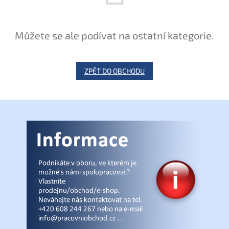
Můžete se ale podívat na ostatní kategorie.
ZPĚT DO OBCHODU
Z
á
p
a
t
í