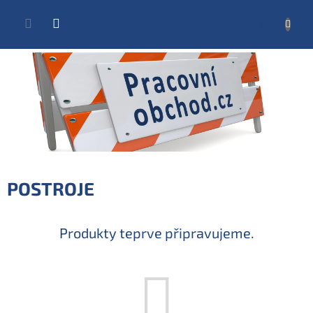
Přejít
na
NÁKUP
obsah
KOŠÍK
POSTROJE
Produkty teprve připravujeme.