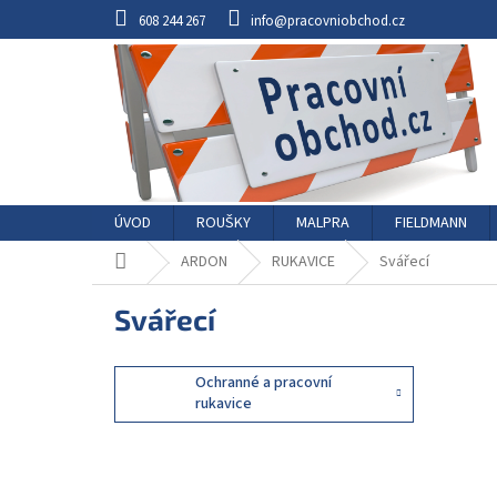
Přejít
608 244 267
info@pracovniobchod.cz
na
obsah
ÚVOD
ROUŠKY
MALPRA
FIELDMANN
Domů
ARDON
RUKAVICE
Svářecí
Svářecí
Ochranné a pracovní
rukavice