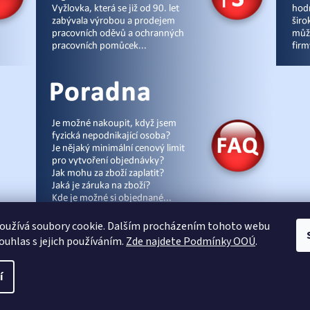
oužívá soubory cookie. Dalším procházením tohoto webu
souhlas s jejich používáním.
Zde najdete Podmínky OOÚ
.
cz
|
Úvod
|
Malpra
|
Fieldmann
|
Ardon
|
Moleda
|
Demar
|
Cerva
|
Kontakty
|
Čl
í
Vytvořil Shoptet