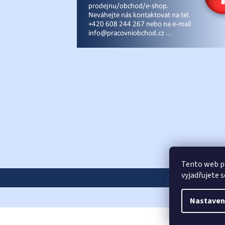
Tento web p
vyjadřujete 
© Pracovniobchod.
Nastaven