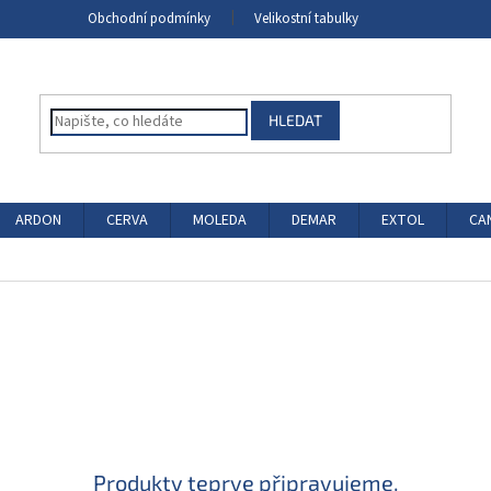
Obchodní podmínky
Velikostní tabulky
HLEDAT
ARDON
CERVA
MOLEDA
DEMAR
EXTOL
CA
Produkty teprve připravujeme.