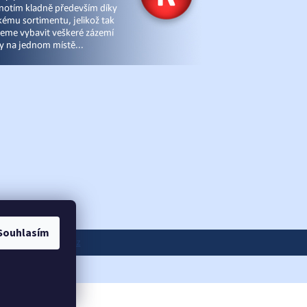
Souhlasím
ánky
|
eshop-joga.cz