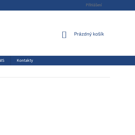
Přihlášení
NÁKUPNÍ
Prázdný košík
KOŠÍK
NIS
Kontakty