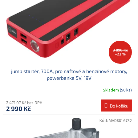
3 890 Kč
–23 %
jump startér, 700A, pro naftové a benzínové motory,
powerbanka 5V, 19V
Skladem
(50 ks)
2 471,07 Kč bez DPH
Do košíku
2 990 Kč
Kód:
MAD8816732