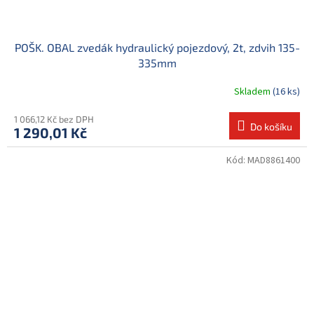
POŠK. OBAL zvedák hydraulický pojezdový, 2t, zdvih 135-
335mm
Skladem
(16 ks)
1 066,12 Kč bez DPH
Do košíku
1 290,01 Kč
Kód:
MAD8861400