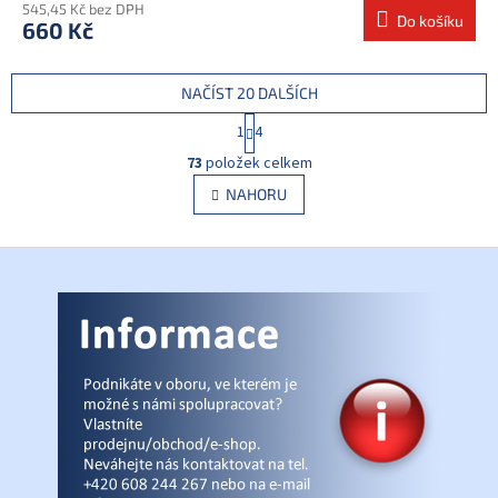
545,45 Kč bez DPH
Do košíku
660 Kč
NAČÍST 20 DALŠÍCH
S
1
4
t
O
r
73
položek celkem
v
á
l
NAHORU
n
á
k
d
o
v
Z
a
á
c
á
n
í
p
í
p
a
r
t
v
í
k
y
v
ý
p
i