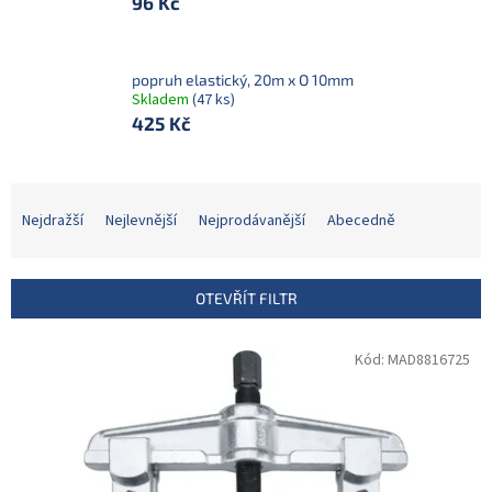
96 Kč
popruh elastický, 20m x O 10mm
Skladem
(47 ks)
425 Kč
Ř
a
Nejdražší
Nejlevnější
Nejprodávanější
Abecedně
z
e
n
OTEVŘÍT FILTR
í
p
V
Kód:
MAD8816725
r
ý
o
p
d
i
u
s
k
p
t