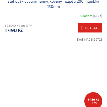
stahovák dvouramenný, kovaný, rozpětí 200, hloubka
150mm
Skladem
(42 ks)
1 231,40 Kč bez DPH
Do košíku
1 490 Kč
Kód:
MAD8816723
1 450 Kč
–4 %