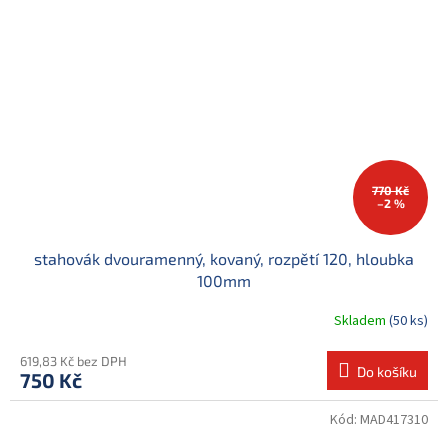
770 Kč
–2 %
stahovák dvouramenný, kovaný, rozpětí 120, hloubka
100mm
Skladem
(50 ks)
619,83 Kč bez DPH
Do košíku
750 Kč
Kód:
MAD417310