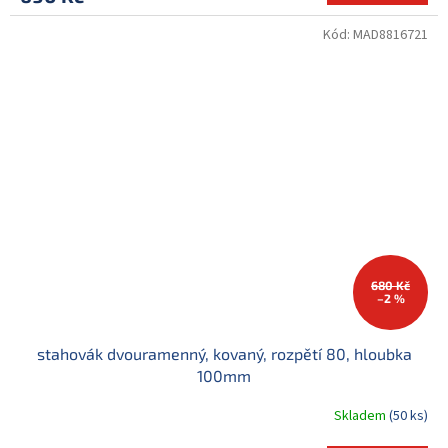
Kód:
MAD8816721
680 Kč
–2 %
stahovák dvouramenný, kovaný, rozpětí 80, hloubka
100mm
Skladem
(50 ks)