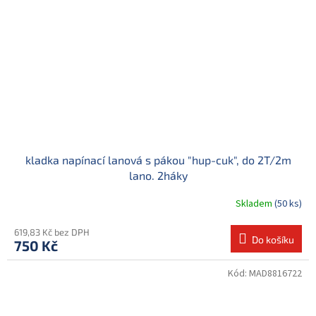
kladka napínací lanová s pákou "hup-cuk", do 2T/2m
lano. 2háky
Skladem
(50 ks)
619,83 Kč bez DPH
Do košíku
750 Kč
Kód:
MAD8816722