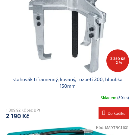
2 250 Kč
–2 %
stahovák tříramenný, kovaný, rozpětí 200, hloubka
150mm
Skladem
(50 ks)
1 809,92 Kč bez DPH
Do košíku
2 190 Kč
Kód:
MADTBC1601