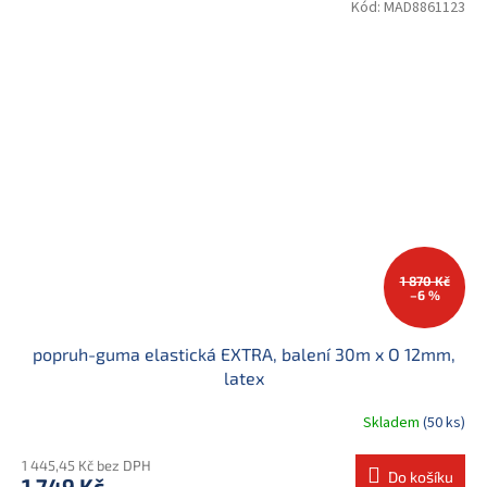
Kód:
MAD8861123
1 870 Kč
–6 %
popruh-guma elastická EXTRA, balení 30m x O 12mm,
latex
Skladem
(50 ks)
1 445,45 Kč bez DPH
Do košíku
1 749 Kč