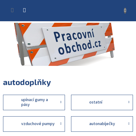
Přejít
na
NÁKUP
obsah
KOŠÍK
autodoplňky
upínací gumy a
ostatní
pásy
vzduchové pumpy
autonabíječky