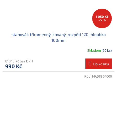
1 050 Kč
–5 %
stahovák tříramenný, kovaný, rozpětí 120, hloubka
100mm
Skladem
(50 ks)
818,18 Kč bez DPH
Do košíku
990 Kč
Kód:
MAD8864000