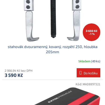
r
ů
o
d
u
k
t
ů
3 650 Kč
–1 %
stahovák dvouramenný, kovaný, rozpětí 250, hloubka
205mm
Skladem
(49 ks)
2 966,94 Kč bez DPH
Do košíku
3 590 Kč
Kód:
MAD8897321