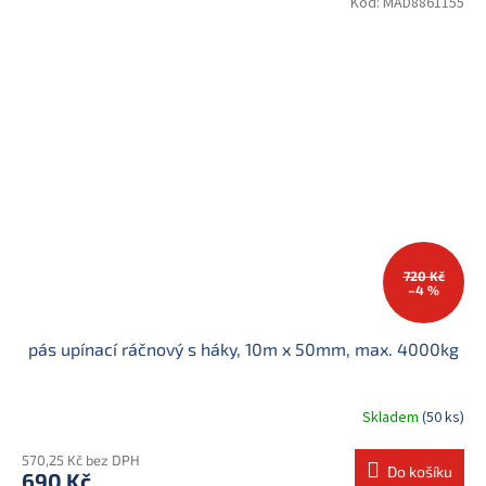
Kód:
MAD8861155
720 Kč
–4 %
pás upínací ráčnový s háky, 10m x 50mm, max. 4000kg
Skladem
(50 ks)
570,25 Kč bez DPH
Do košíku
690 Kč