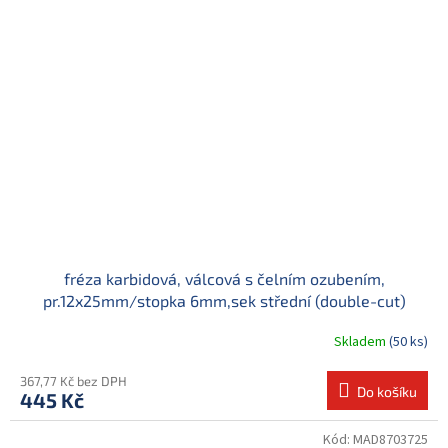
fréza karbidová, válcová s čelním ozubením,
pr.12x25mm/stopka 6mm,sek střední (double-cut)
Skladem
(50 ks)
367,77 Kč bez DPH
Do košíku
445 Kč
Kód:
MAD8703725