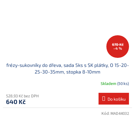
670 Kč
–4 %
frézy-sukovníky do dřeva, sada 5ks s SK plátky, O 15-20-
25-30-35mm, stopka 8-10mm
Skladem
(50 ks)
528,93 Kč bez DPH
Do košíku
640 Kč
Kód:
MAD44032