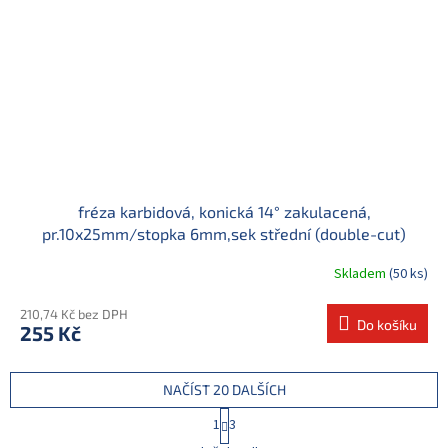
fréza karbidová, konická 14° zakulacená,
pr.10x25mm/stopka 6mm,sek střední (double-cut)
Skladem
(50 ks)
210,74 Kč bez DPH
Do košíku
255 Kč
NAČÍST 20 DALŠÍCH
S
1
3
t
O