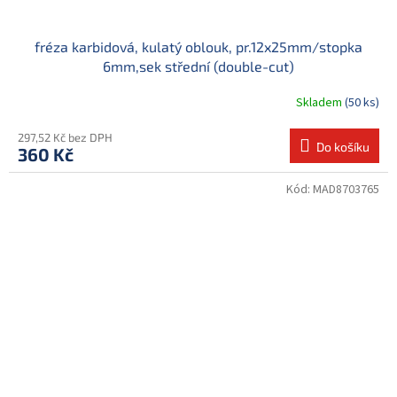
fréza karbidová, kulatý oblouk, pr.12x25mm/stopka
6mm,sek střední (double-cut)
Skladem
(50 ks)
297,52 Kč bez DPH
Do košíku
360 Kč
Kód:
MAD8703765