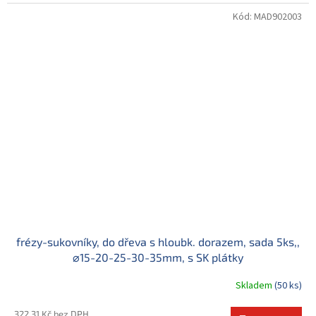
Kód:
MAD902003
frézy-sukovníky, do dřeva s hloubk. dorazem, sada 5ks,,
⌀15-20-25-30-35mm, s SK plátky
Skladem
(50 ks)
322,31 Kč bez DPH