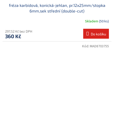
fréza karbidová, konická-jehlan, pr.12x25mm/stopka
6mm,sek střední (double-cut)
Skladem
(50 ks)
297,52 Kč bez DPH
Do košíku
360 Kč
Kód:
MAD8703755