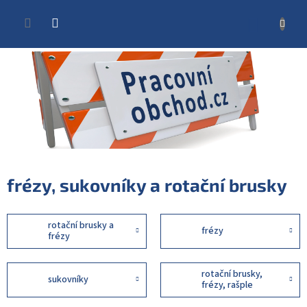
Přejít
na
NÁKUP
obsah
KOŠÍK
frézy, sukovníky a rotační brusky
rotační brusky a
frézy
frézy
rotační brusky,
sukovníky
frézy, rašple