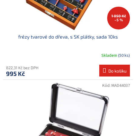
1 050 Kč
–5 %
frézy tvarové do dřeva, s SK plátky, sada 10ks
Skladem
(50 ks)
822,31 Kč bez DPH
Do košíku
995 Kč
Kód:
MAD44037