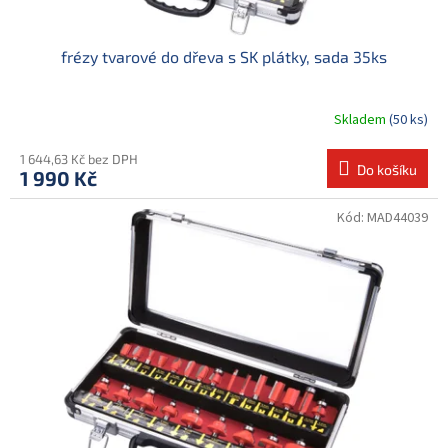
frézy tvarové do dřeva s SK plátky, sada 35ks
Skladem
(50 ks)
1 644,63 Kč bez DPH
Do košíku
1 990 Kč
Kód:
MAD44039