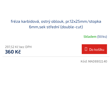
fréza karbidová, ostrý oblouk, pr.12x25mm/stopka
6mm,sek střední (double-cut)
Skladem
(50 ks)
297,52 Kč bez DPH
Do košíku
360 Kč
Kód:
MAD8802140