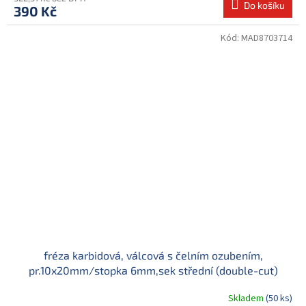
Do košíku
390 Kč
Kód:
MAD8703714
fréza karbidová, válcová s čelním ozubením,
pr.10x20mm/stopka 6mm,sek střední (double-cut)
Skladem
(50 ks)