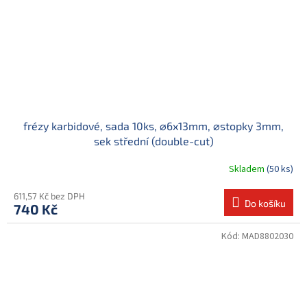
frézy karbidové, sada 10ks, ⌀6x13mm, ⌀stopky 3mm,
sek střední (double-cut)
Skladem
(50 ks)
611,57 Kč bez DPH
Do košíku
740 Kč
Kód:
MAD8802030