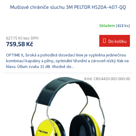
Mušlové chrániče sluchu 3M PELTOR H520A-407-QQ
Skladem
(418 ks)
627,75 Kč bez DPH
Do košíku
759,58 Kč
OPTIME II, široká a pohodlná dosedací linie je vyplněna jedinečnou
kombinací kapaliny a pěny, optimální těsnění a zároveň nízký tlak na
hlavu. Útlum zvuku 31 dB. Vhodné do...
Kód:
CNS4420-002-000-00