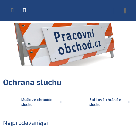
Přejít
na
NÁKUP
obsah
KOŠÍK
Ochrana sluchu
Mušlové chrániče
Zátkové chrániče
sluchu
sluchu
Nejprodávanější