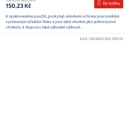
124,16 Kč bez DPH
Do košíku
150,23 Kč
K opakovanému použití, poskytují celodenní ochranu pracovníkům
vystaveným účinkům hluku a jsou také vhodné jako jednorázové
chrániče, k dispozici také náhradní zátkové...
Kód:
CNS4410-002-000-01