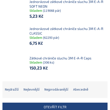
Jednorázové zátkové chrániče sluchu 3M E-A-R
SOFT NEON
Skladem
(119068 pár)
5,23 Kč
Jednorázové zátkové chrániče sluchu 3M E-A-R
CLASSIC
Skladem
(62293 pár)
6,75 Kč
Zátkové chrániče sluchu 3M E-A-R Caps
Skladem
(306 ks)
150,23 Kč
Ř
a
Nejdražší
Nejlevnější
Nejprodávanější
Abecedně
z
e
n
OTEVŘÍT FILTR