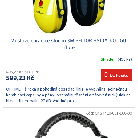
Mušlové chrániče sluchu 3M PELTOR H510A-401-GU,
žluté
Skladem
(490 ks)
495,23 Kč bez DPH
Do košíku
599,23 Kč
OPTIME I, široká a pohodlná dosedací linie je vyplněna jedinečnou
kombinací kapaliny a pěny, optimální těsnění a zároveň nízký tlak na
hlavu. Útlum zvuku 27 dB. Vhodné pro...
Kód:
CNS4420-001-166-00