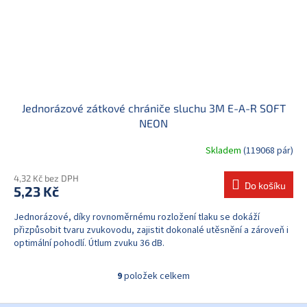
Jednorázové zátkové chrániče sluchu 3M E-A-R SOFT
NEON
Skladem
(119068 pár)
4,32 Kč bez DPH
Do košíku
5,23 Kč
Jednorázové, díky rovnoměrnému rozložení tlaku se dokáží
přizpůsobit tvaru zvukovodu, zajistit dokonalé utěsnění a zároveň i
optimální pohodlí. Útlum zvuku 36 dB.
9
položek celkem
O
v