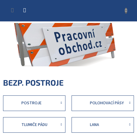
Přejít
na
NÁKUP
obsah
KOŠÍK
BEZP. POSTROJE
POSTROJE
POLOHOVACÍ PÁSY
TLUMIČE PÁDU
LANA