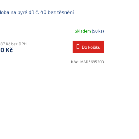
oba na pyré díl č. 40 bez těsnění
Skladem
(50 ks)
,87 Kč bez DPH
Do košíku
0 Kč
Kód:
MAD569520B