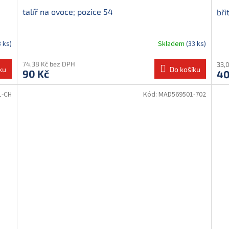
talíř na ovoce; pozice 54
bři
3 ks)
Skladem
(33 ks)
74,38 Kč bez DPH
33,
ku
Do košíku
90 Kč
40
1-CH
Kód:
MAD569501-702