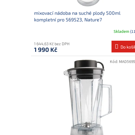
ů
mixovací nádoba na suché plody 500ml
kompletní pro 569523, Nature7
Skladem
(1
1 644,63 Kč bez DPH
Do koší
1 990 Kč
Kód:
MAD569