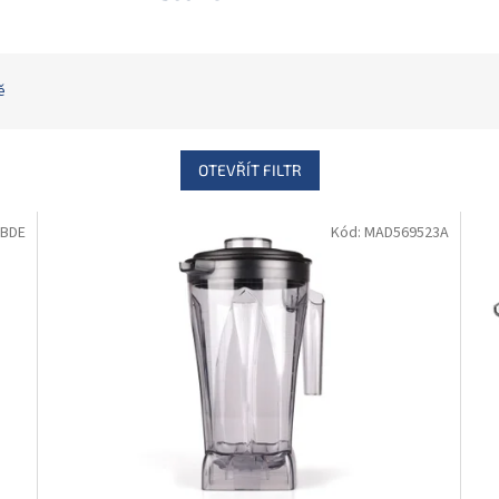
ě
OTEVŘÍT FILTR
3BDE
Kód:
MAD569523A