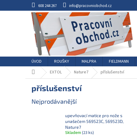
Přejít
608 244 267
info@pracovniobchod.cz
na
obsah
ÚVOD
ROUŠKY
MALPRA
FIELDMANN
Domů
EXTOL
Nature7
příslušenství
příslušenství
Nejprodávanější
upevňovací matice pro nože s
unašečem 569523C, 569523D,
Nature7
Skladem
(23 ks)