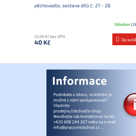
pěchovadlo, sestava dílů č. 27 - 28
Skladem
(2
33,06 Kč bez DPH
Do koší
40 Kč
Z
á
p
a
t
í