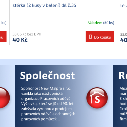
stěrka (2 kusy v balení) díl č.35
těs
8 ks)
Skladem
(50 ks)
33,06 Kč bez DPH
33,
ku
Do košíku
40 Kč
40
O
v
l
á
d
a
c
í
p
r
v
k
y
v