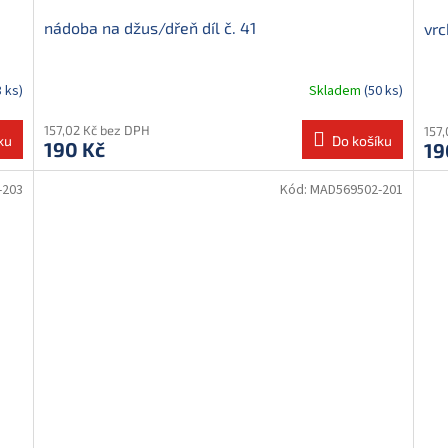
nádoba na džus/dřeň díl č. 41
vrc
8 ks)
Skladem
(50 ks)
157,02 Kč bez DPH
157
ku
Do košíku
190 Kč
19
-203
Kód:
MAD569502-201