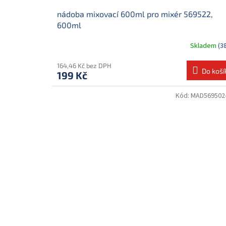
nádoba mixovací 600ml pro mixér 569522,
600ml
Skladem
(3
164,46 Kč bez DPH
Do koší
199 Kč
Kód:
MAD569502