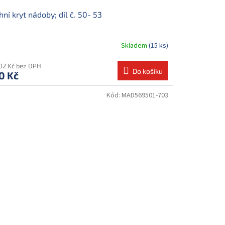
hní kryt nádoby; díl č. 50- 53
Skladem
(15 ks)
,02 Kč bez DPH
Do košíku
0 Kč
Kód:
MAD569501-703