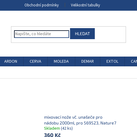
Obchodní podmínky
Velikostní tabulky
HLEDAT
ARDON
CERVA
MOLEDA
DEMAR
EXTOL
CA
mixovací nože vč. unašeče pro
nádobu 2000ml, pro 569523, Nature7
Skladem
(42 ks)
360 Kč