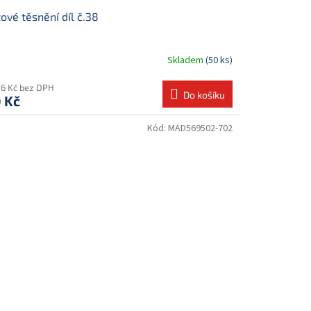
tové těsnění díl č.38
Skladem
(50 ks)
06 Kč bez DPH
Do košíku
 Kč
Kód:
MAD569502-702