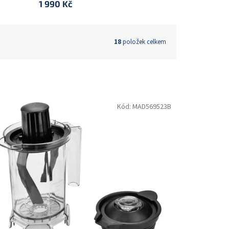
1 990 Kč
18
položek celkem
Kód:
MAD569523B