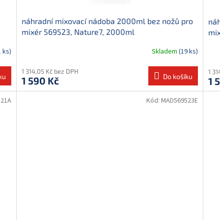
náhradní mixovací nádoba 2000ml bez nožů pro
náh
mixér 569523, Nature7, 2000ml
mix
1 ks)
Skladem
(19 ks)
1 314,05 Kč bez DPH
1 3
ku
Do košíku
1 590 Kč
1 
521A
Kód:
MAD569523E