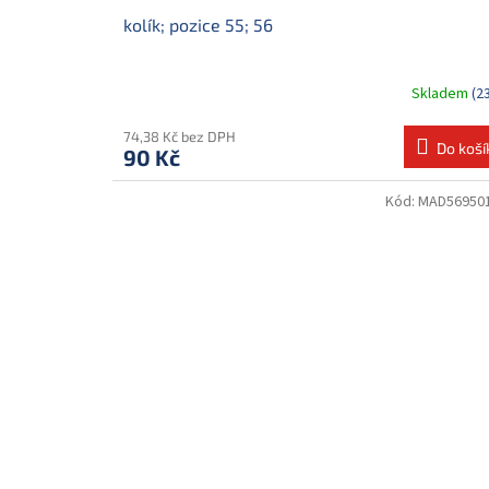
kolík; pozice 55; 56
Skladem
(2
74,38 Kč bez DPH
Do koší
90 Kč
Kód:
MAD56950