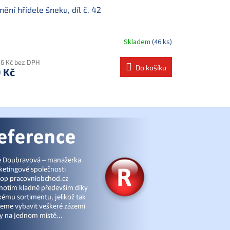
nění hřídele šneku, díl č. 42
Skladem
(46 ks)
06 Kč bez DPH
Do košíku
 Kč