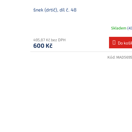
šnek (drtič), díl č. 48
Skladem
(4
495,87 Kč bez DPH
Do koší
600 Kč
Kód:
MAD569