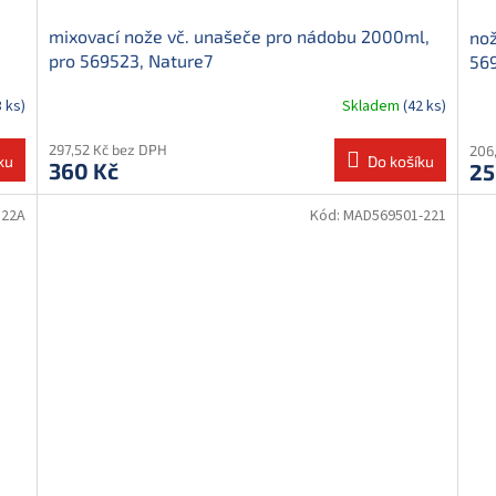
mixovací nože vč. unašeče pro nádobu 2000ml,
nož
pro 569523, Nature7
56
3 ks)
Skladem
(42 ks)
297,52 Kč bez DPH
206
ku
Do košíku
360 Kč
25
522A
Kód:
MAD569501-221