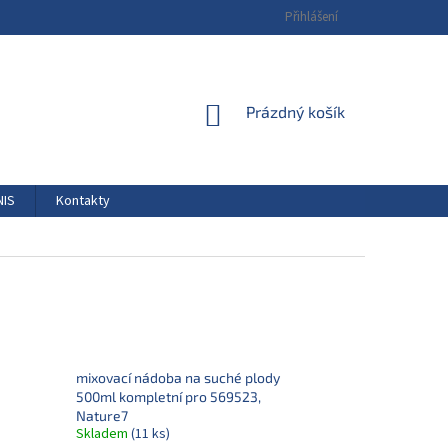
Přihlášení
NÁKUPNÍ
Prázdný košík
KOŠÍK
NIS
Kontakty
mixovací nádoba na suché plody
500ml kompletní pro 569523,
Nature7
Skladem
(11 ks)