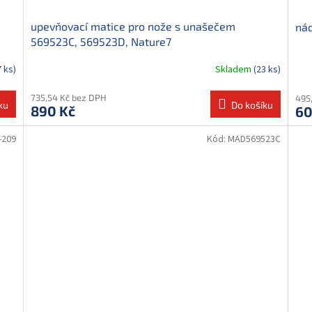
upevňovací matice pro nože s unašečem
nád
569523C, 569523D, Nature7
7 ks)
Skladem
(23 ks)
735,54 Kč bez DPH
495
ku
Do košíku
890 Kč
60
-209
Kód:
MAD569523C