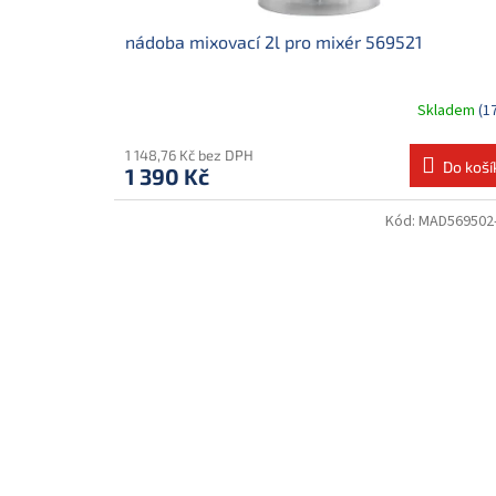
nádoba mixovací 2l pro mixér 569521
Skladem
(1
1 148,76 Kč bez DPH
Do koší
1 390 Kč
Kód:
MAD569502