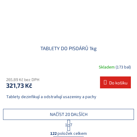
TABLETY DO PISOÁRŮ 1kg
Skladem
(173 bal)
265,89 Kč bez DPH
Do košíku
321,73 Kč
Tablety dezinfikují a odstraňují usazeniny a pachy
NAČÍST 20 DALŠÍCH
S
1
7
t
O
r
122
položek celkem
v