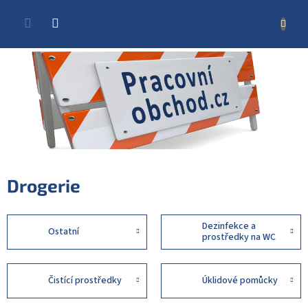
Přejít
na
NÁKUP
obsah
KOŠÍK
Drogerie
Dezinfekce a
Ostatní
prostředky na WC
Čistící prostředky
Úklidové pomůcky