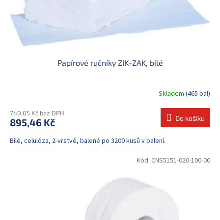
k
t
ů
Papírové ručníky ZIK-ZAK, bílé
Skladem
(465 bal)
740,05 Kč bez DPH
Do košíku
895,46 Kč
Bílé, celulóza, 2-vrstvé, balené po 3200 kusů v balení.
Kód:
CNS5151-020-100-00