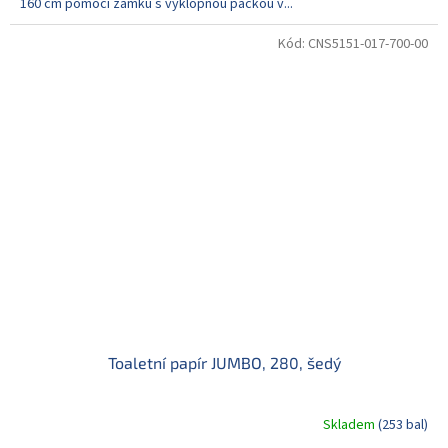
160 cm pomocí zámku s výklopnou páčkou v...
Kód:
CNS5151-017-700-00
Toaletní papír JUMBO, 280, šedý
Skladem
(253 bal)