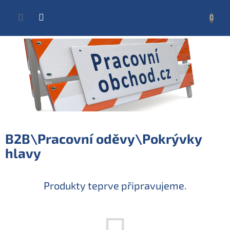
Přejít
na
NÁKUP
obsah
KOŠÍK
B2B\Pracovní oděvy\Pokrývky
hlavy
Produkty teprve připravujeme.