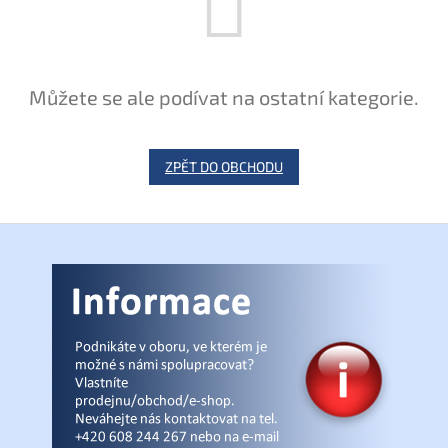
Můžete se ale podívat na ostatní kategorie.
ZPĚT DO OBCHODU
Z
á
p
a
t
í