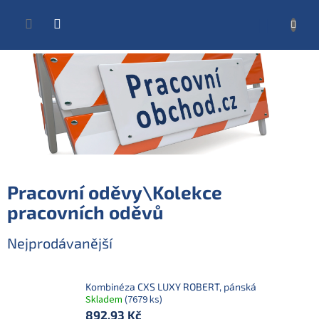
Přejít
na
NÁKUP
obsah
KOŠÍK
Pracovní oděvy\Kolekce
pracovních oděvů
Nejprodávanější
Kombinéza CXS LUXY ROBERT, pánská
Skladem
(7679 ks)
892,93 Kč