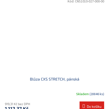
Kód:
CNS1010-027-000-00
Blůza CXS STRETCH, pánská
Skladem
(28846 ks)
919,31 Kč bez DPH
Do košíku
1 112,37 Kč