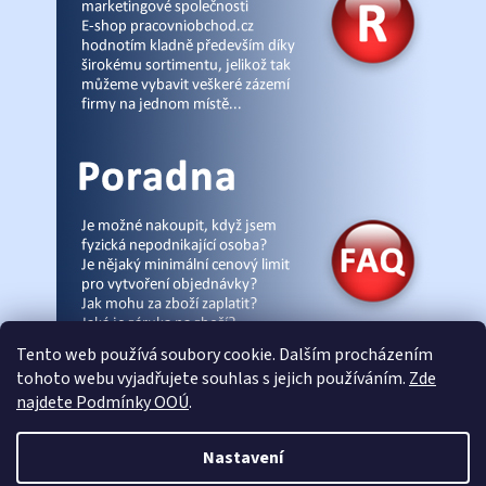
Tento web používá soubory cookie. Dalším procházením
tohoto webu vyjadřujete souhlas s jejich používáním.
Zde
najdete Podmínky OOÚ
.
© Pracovniobchod.cz
|
Úvod
|
Malpra
|
Fieldmann
|
Ardon
|
Moleda
|
Nastavení
Demar
|
Cerva
|
Kontakty
|
Články
|
eshop-joga.cz