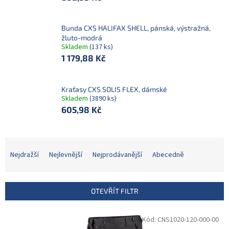
Bunda CXS HALIFAX SHELL, pánská, výstražná,
žluto-modrá
Skladem
(137 ks)
1 179,88 Kč
Kraťasy CXS SOLIS FLEX, dámské
Skladem
(3890 ks)
605,98 Kč
Ř
a
Nejdražší
Nejlevnější
Nejprodávanější
Abecedně
z
e
n
OTEVŘÍT FILTR
í
p
V
Kód:
CNS1020-120-000-00
r
ý