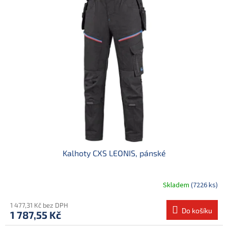
o
p
d
i
u
s
k
p
t
r
ů
o
d
u
k
t
ů
Kalhoty CXS LEONIS, pánské
Skladem
(7226 ks)
1 477,31 Kč bez DPH
Do košíku
1 787,55 Kč