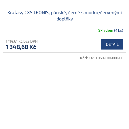
Kraťasy CXS LEONIS, pánské, černé s modro/červenými
doplňky
Skladem
(4 ks)
1 114,61 Kč bez DPH
DETAIL
1 348,68 Kč
Kód:
CNS1060-100-000-00