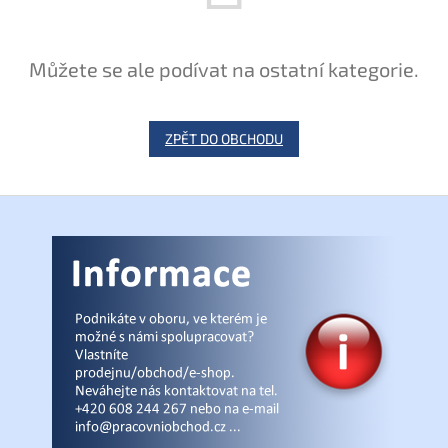
Můžete se ale podívat na ostatní kategorie.
ZPĚT DO OBCHODU
Z
á
p
a
t
í