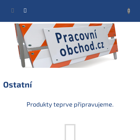
Přejít
na
NÁKUP
obsah
KOŠÍK
Ostatní
Produkty teprve připravujeme.