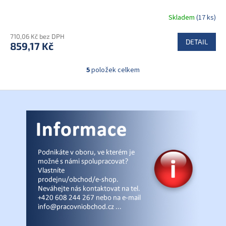
Skladem
(17 ks)
710,06 Kč bez DPH
DETAIL
859,17 Kč
5
položek celkem
O
v
l
Z
á
á
d
p
a
a
c
t
í
í
p
r
v
k
y
v
ý
p