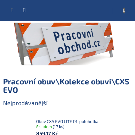
Přejít
na
NÁKUP
obsah
KOŠÍK
Pracovní obuv\Kolekce obuvi\CXS
EVO
Nejprodávanější
Obuv CXS EVO LITE O1, polobotka
Skladem
(17 ks)
859,17 Kč