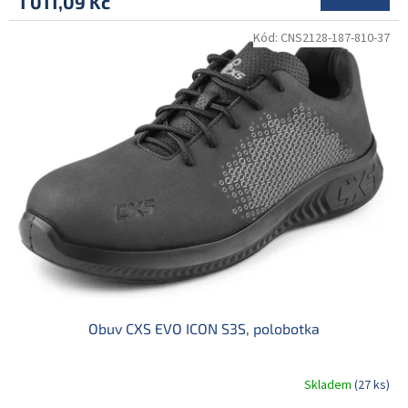
1 011,09 Kč
Kód:
CNS2128-187-810-37
Obuv CXS EVO ICON S3S, polobotka
Skladem
(27 ks)