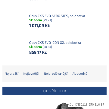
Obuv CXS EVO AERO S1PS, polobotka
Skladem
(29 ks)
1 011,09 Kč
Obuv CXS EVO ICON O2, polobotka
Skladem
(28 ks)
859,17 Kč
Ř
a
Nejdražší
Nejlevnější
Nejprodávanější
Abecedně
z
e
n
OTEVŘÍT FILTR
í
p
V
Kód:
CNS2118-250-810-37
r
ý