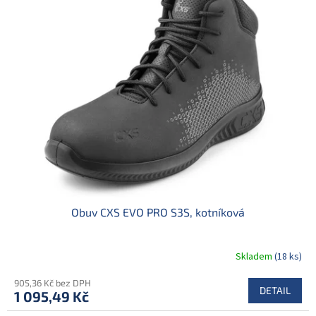
o
p
d
i
u
s
k
p
t
r
ů
o
d
u
k
t
ů
Obuv CXS EVO PRO S3S, kotníková
Skladem
(18 ks)
905,36 Kč bez DPH
DETAIL
1 095,49 Kč