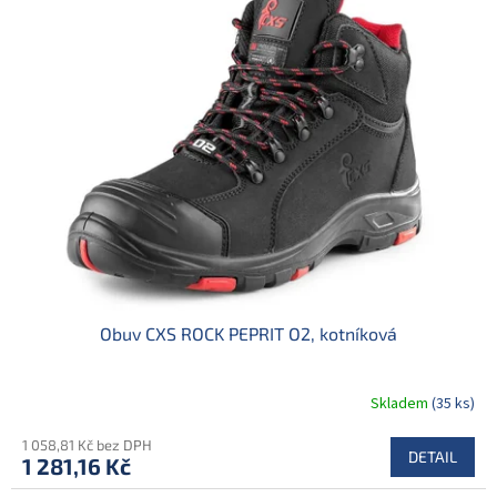
o
p
d
i
u
s
k
p
t
r
ů
o
d
u
k
t
ů
Obuv CXS ROCK PEPRIT O2, kotníková
Skladem
(35 ks)
1 058,81 Kč bez DPH
DETAIL
1 281,16 Kč