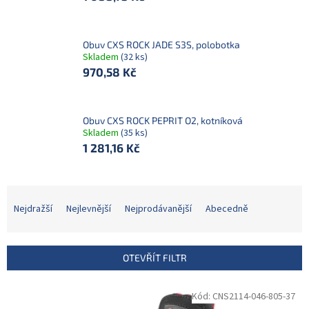
Obuv CXS ROCK JADE S3S, polobotka
Skladem
(32 ks)
970,58 Kč
Obuv CXS ROCK PEPRIT O2, kotníková
Skladem
(35 ks)
1 281,16 Kč
Ř
a
Nejdražší
Nejlevnější
Nejprodávanější
Abecedně
z
e
n
OTEVŘÍT FILTR
í
p
V
Kód:
CNS2114-046-805-37
r
ý