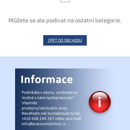
Můžete se ale podívat na ostatní kategorie.
ZPĚT DO OBCHODU
Z
á
p
a
t
í