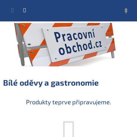
Přejít
na
NÁKUP
obsah
KOŠÍK
Bílé oděvy a gastronomie
Produkty teprve připravujeme.