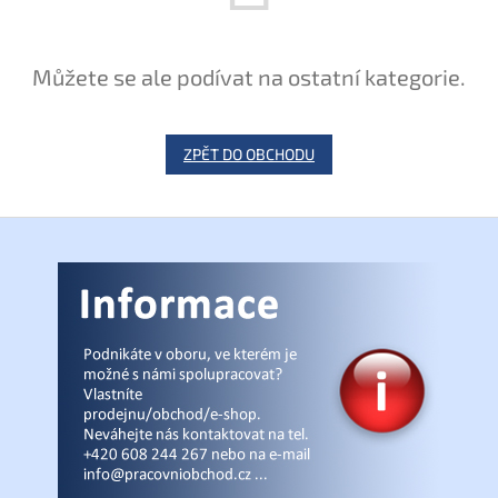
Můžete se ale podívat na ostatní kategorie.
ZPĚT DO OBCHODU
Z
á
p
a
t
í