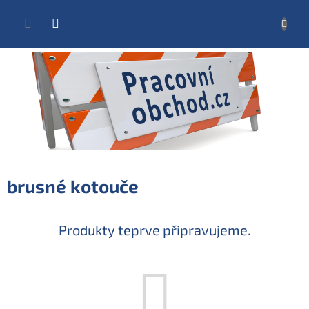
Přejít
na
NÁKUP
obsah
KOŠÍK
brusné kotouče
Produkty teprve připravujeme.