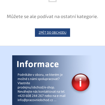
Můžete se ale podívat na ostatní kategorie.
ZPĚT DO OBCHODU
Z
á
p
a
t
í