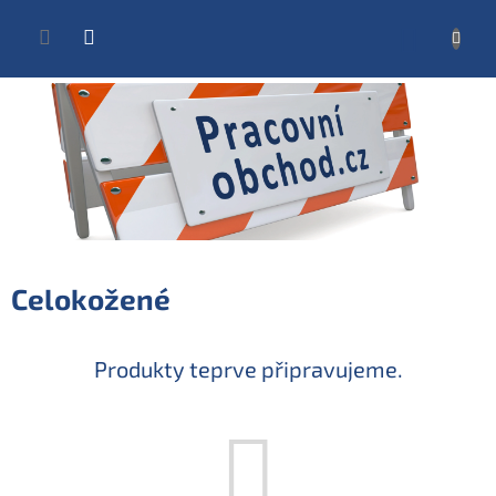
Přejít
na
NÁKUP
obsah
KOŠÍK
Celokožené
Produkty teprve připravujeme.