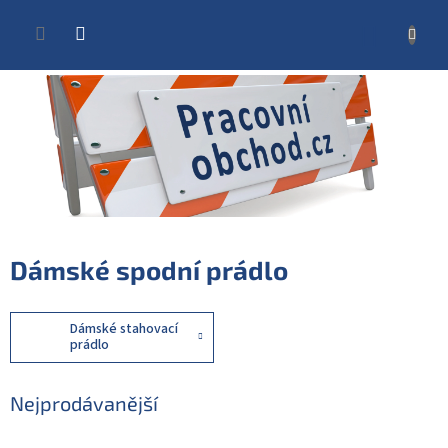
Přejít
na
NÁKUP
obsah
KOŠÍK
Dámské spodní prádlo
Dámské stahovací
prádlo
Nejprodávanější