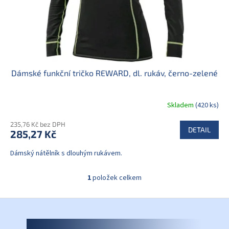
u
k
t
ů
Dámské funkční tričko REWARD, dl. rukáv, černo-zelené
Skladem
(420 ks)
235,76 Kč bez DPH
DETAIL
285,27 Kč
Dámský nátělník s dlouhým rukávem.
1
položek celkem
O
v
l
Z
á
á
d
p