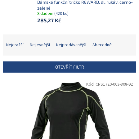
Dámské funkční tričko REWARD, dl. rukáv, černo-
zelené
Skladem
(420 ks)
285,27 Kč
Ř
a
Nejdražší
Nejlevnější
Nejprodávanější
Abecedně
z
e
n
OTEVŘÍT FILTR
í
p
V
Kód:
CNS1720-003-808-92
r
ý
o
p
d
i
u
s
k
p
t
r
ů
o
d