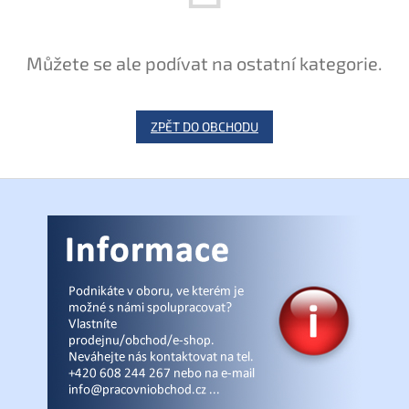
Můžete se ale podívat na ostatní kategorie.
ZPĚT DO OBCHODU
Z
á
p
a
t
í