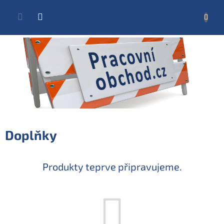
Přejít
na
NÁKUP
obsah
KOŠÍK
Doplňky
Produkty teprve připravujeme.