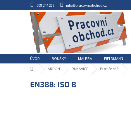
Přejít
608 244 267
info@pracovniobchod.cz
na
obsah
ÚVOD
ROUŠKY
MALPRA
FIELDMANN
Domů
ARDON
RUKAVICE
Protiřezné
EN388: ISO B