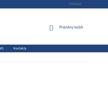
Přihlášení
NÁKUPNÍ
Prázdný košík
KOŠÍK
NIS
Kontakty