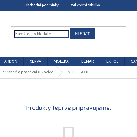
Obchodní podmínky
Velikostní tabulky
HLEDAT
ARDON
CERVA
MOLEDA
DEMAR
EXTOL
CA
Ochranné a pracovní rukavice
EN388: ISO B
Produkty teprve připravujeme.