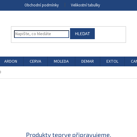
Obchodní podmínky
Velikostní tabulky
HLEDAT
ARDON
CERVA
MOLEDA
DEMAR
EXTOL
CA
D
Produkty teprve připravujeme.