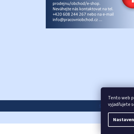
Tento web p
vyjadřujete 
© Pracovniobchod.
Nastaven