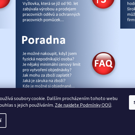
oužívá soubory cookie. Dalším procházením tohoto webu
souhlas s jejich používáním.
Zde najdete Podmínky OOÚ
.
cz
|
Úvod
|
Malpra
|
Fieldmann
|
Ardon
|
Moleda
|
Demar
|
Cerva
|
Kontakty
|
Čl
í
Vytvořil Shoptet