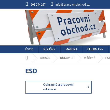
Přejít
608 244 267
info@pracovniobchod.cz
na
obsah
ÚVOD
ROUŠKY
MALPRA
FIELDMANN
Domů
ARDON
RUKAVICE
Máčené
ES
ESD
Ochranné a pracovní
rukavice