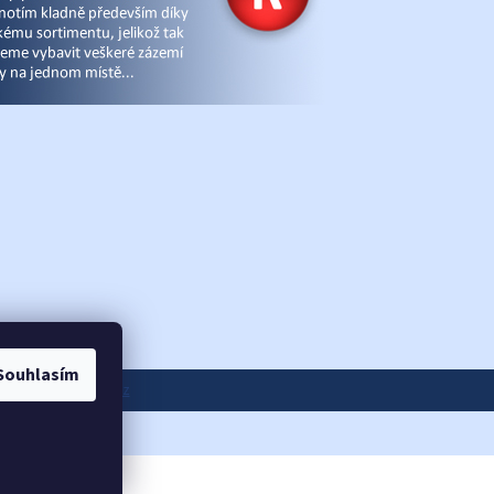
Souhlasím
ánky
|
eshop-joga.cz