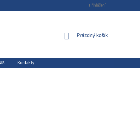
Přihlášení
NÁKUPNÍ
Prázdný košík
KOŠÍK
NIS
Kontakty