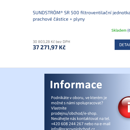
ů
SUNDSTRÖM® SR 500 filtroventilační jednotka
prachové částice + plyny
Skladem
(
30 803,28 Kč bez DPH
DETAI
37 271,97 Kč
Z
á
p
a
t
í