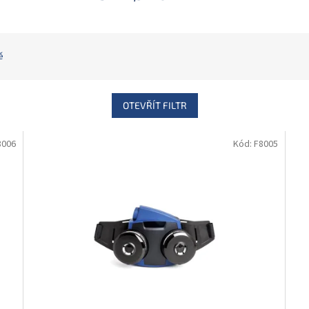
ě
OTEVŘÍT FILTR
8006
Kód:
F8005