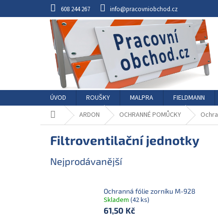
Přejít
608 244 267
info@pracovniobchod.cz
na
obsah
ÚVOD
ROUŠKY
MALPRA
FIELDMANN
Domů
ARDON
OCHRANNÉ POMŮCKY
Ochr
Filtroventilační jednotky
Nejprodávanější
Ochranná fólie zorníku M-928
Skladem
(42 ks)
61,50 Kč