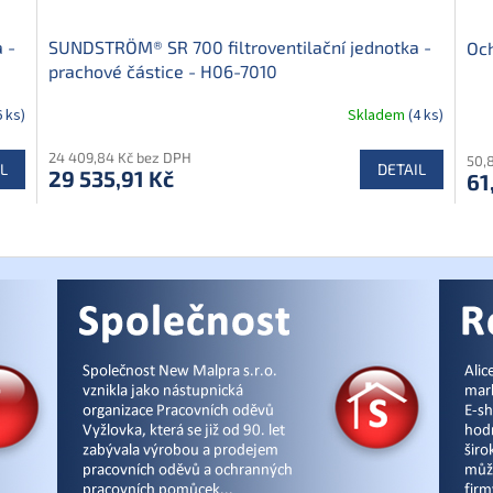
 -
SUNDSTRÖM® SR 700 filtroventilační jednotka -
Och
prachové částice - H06-7010
6 ks)
Skladem
(4 ks)
24 409,84 Kč bez DPH
50,
L
DETAIL
29 535,91 Kč
61
O
v
l
á
d
a
c
í
p
r
v
k
y