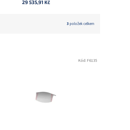
29 535,91 Kč
3
položek celkem
Kód:
F6135