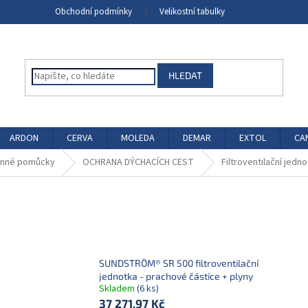
Obchodní podmínky
Velikostní tabulky
HLEDAT
ARDON
CERVA
MOLEDA
DEMAR
EXTOL
CA
anné pomůcky
OCHRANA DÝCHACÍCH CEST
Filtroventilační jedn
SUNDSTRÖM® SR 500 filtroventilační
jednotka - prachové částice + plyny
Skladem
(6 ks)
37 271,97 Kč