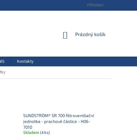
Přihlášení
NÁKUPNÍ
Prázdný košík
KOŠÍK
NIS
Kontakty
otky
SUNDSTRÖM® SR 700 filtroventilační
jednotka - prachové částice - H06-
7010
Skladem
(4 ks)