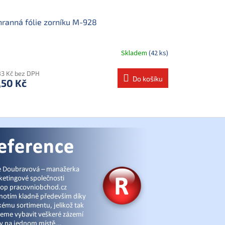
ranná fólie zorníku M-928
Skladem
(42 ks)
83 Kč bez DPH
Do košíku
,50 Kč