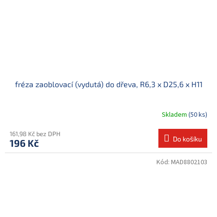
fréza zaoblovací (vydutá) do dřeva, R6,3 x D25,6 x H11
Skladem
(50 ks)
161,98 Kč bez DPH
Do košíku
196 Kč
Kód:
MAD8802103