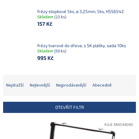
frézy stopkové 5ks, ⌀ 3,25mm, 5ks, HSS6542
Skladem
(23 ks)
157 Kč
frézy tvarové do dřeva, s SK plátky, sada 10ks
Skladem
(50 ks)
995 Kč
Ř
a
Nejdražší
Nejlevnější
Nejprodávanější
Abecedně
z
e
n
OTEVŘÍT FILTR
í
p
V
Kód:
MAD44040
r
ý
o
p