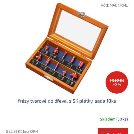
Kód:
MAD44041
1 050 Kč
–5 %
frézy tvarové do dřeva, s SK plátky, sada 10ks
Skladem
(50 ks)
822,31 Kč bez DPH