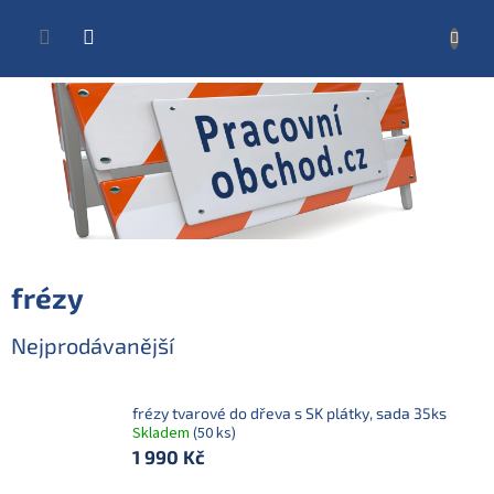
Přejít
na
NÁKUP
obsah
KOŠÍK
frézy
Nejprodávanější
frézy tvarové do dřeva s SK plátky, sada 35ks
Skladem
(50 ks)
1 990 Kč