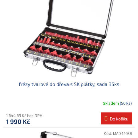
d
i
u
s
k
p
t
r
ů
o
d
u
k
t
ů
frézy tvarové do dřeva s SK plátky, sada 35ks
Skladem
(50 ks)
1 644,63 Kč bez DPH
Do košíku
1 990 Kč
Kód:
MAD44039