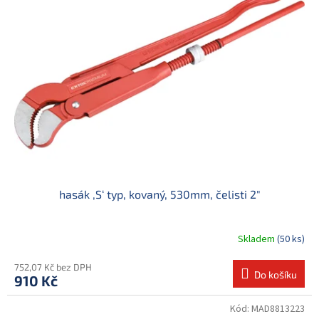
d
i
u
s
k
p
t
r
ů
o
d
u
k
t
ů
hasák ‚S‘ typ, kovaný, 530mm, čelisti 2"
Skladem
(50 ks)
Průměrné
hodnocení
produktu
752,07 Kč bez DPH
Do košíku
910 Kč
je
5,0
z
Kód:
MAD8813223