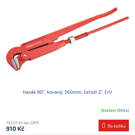
5
hvězdiček.
hasák 90°, kovaný, 560mm, čelisti 2", CrV
Skladem
(50 ks)
752,07 Kč bez DPH
Do košíku
910 Kč