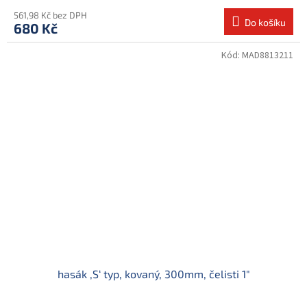
561,98 Kč bez DPH
Do košíku
680 Kč
Kód:
MAD8813211
hasák ‚S‘ typ, kovaný, 300mm, čelisti 1"