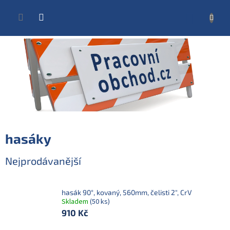
Přejít
na
NÁKUP
obsah
KOŠÍK
hasáky
Nejprodávanější
hasák 90°, kovaný, 560mm, čelisti 2", CrV
Skladem
(50 ks)
910 Kč