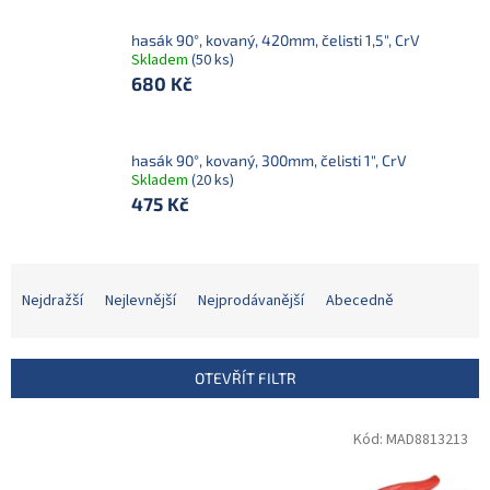
hasák 90°, kovaný, 420mm, čelisti 1,5", CrV
Skladem
(50 ks)
680 Kč
hasák 90°, kovaný, 300mm, čelisti 1", CrV
Skladem
(20 ks)
475 Kč
Ř
a
Nejdražší
Nejlevnější
Nejprodávanější
Abecedně
z
e
n
OTEVŘÍT FILTR
í
p
V
Kód:
MAD8813213
r
ý
o
p