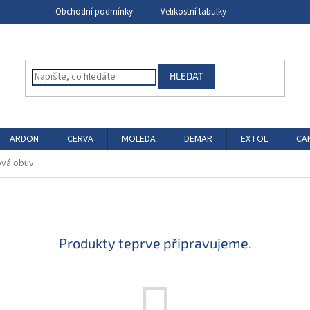
Obchodní podmínky
Velikostní tabulky
HLEDAT
ARDON
CERVA
MOLEDA
DEMAR
EXTOL
CA
ová obuv
Produkty teprve připravujeme.