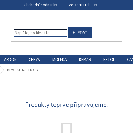
Obchodní podmínky
Velikostní tabulky
HLEDAT
ARDON
CERVA
MOLEDA
DEMAR
EXTOL
CA
KRÁTKÉ KALHOTY
Produkty teprve připravujeme.