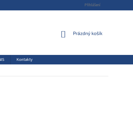
Přihlášení
NÁKUPNÍ
Prázdný košík
KOŠÍK
NIS
Kontakty