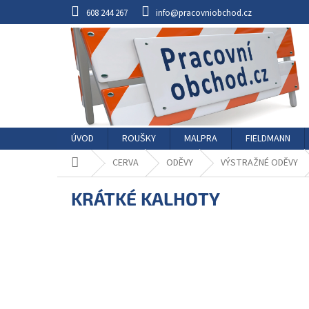
Přejít
608 244 267
info@pracovniobchod.cz
na
obsah
ÚVOD
ROUŠKY
MALPRA
FIELDMANN
Domů
CERVA
ODĚVY
VÝSTRAŽNÉ ODĚVY
KRÁTKÉ KALHOTY