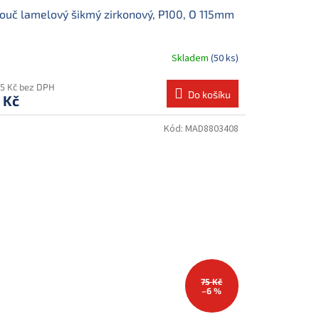
ouč lamelový šikmý zirkonový, P100, O 115mm
Skladem
(50 ks)
85 Kč bez DPH
Do košíku
 Kč
Kód:
MAD8803408
75 Kč
–6 %