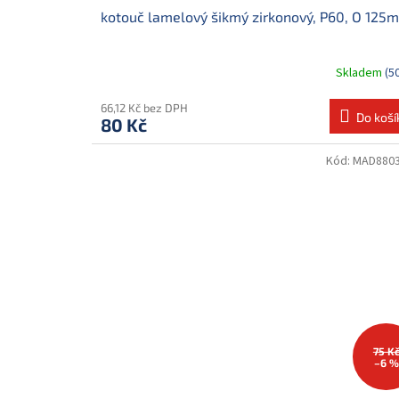
kotouč lamelový šikmý zirkonový, P60, O 125
Skladem
(5
66,12 Kč bez DPH
Do koší
80 Kč
Kód:
MAD880
75 K
–6 %