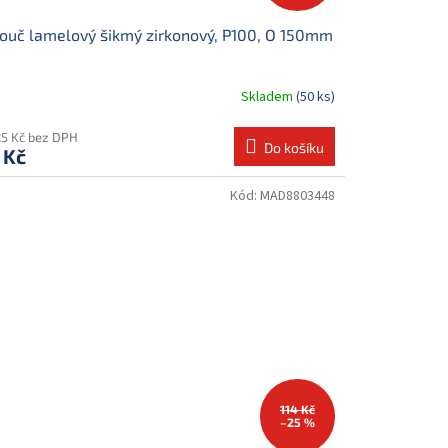
ouč lamelový šikmý zirkonový, P100, O 150mm
Skladem
(50 ks)
25 Kč bez DPH
Do košíku
 Kč
Kód:
MAD8803448
114 Kč
–25 %