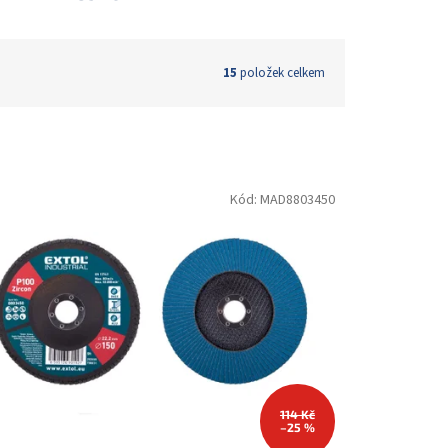
15
položek celkem
Kód:
MAD8803450
114 Kč
–25 %