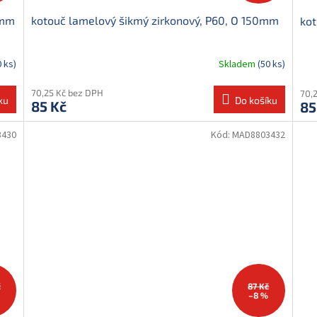
0mm
kotouč lamelový šikmý zirkonový, P60, O 150mm
kot
0 ks)
Skladem
(50 ks)
70,25 Kč bez DPH
70,
ku
Do košíku
85 Kč
85
3430
Kód:
MAD8803432
č
87 Kč
–8 %