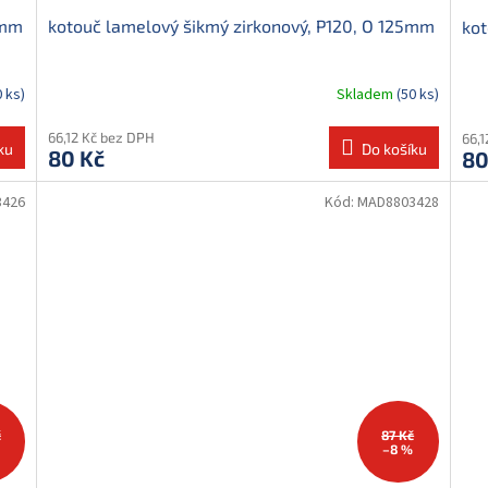
5mm
kotouč lamelový šikmý zirkonový, P120, O 125mm
kot
0 ks)
Skladem
(50 ks)
66,12 Kč bez DPH
66,
ku
Do košíku
80 Kč
80
3426
Kód:
MAD8803428
č
87 Kč
–8 %