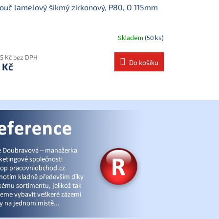
ouč lamelový šikmý zirkonový, P80, O 115mm
Skladem
(50 ks)
85 Kč bez DPH
Do košíku
 Kč