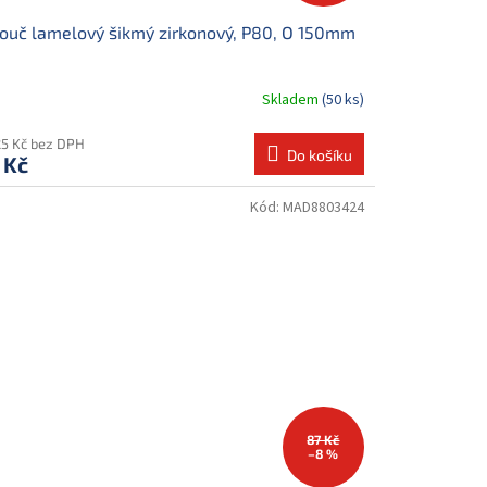
ouč lamelový šikmý zirkonový, P80, O 150mm
Skladem
(50 ks)
25 Kč bez DPH
Do košíku
 Kč
Kód:
MAD8803424
87 Kč
–8 %