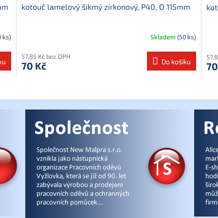
5mm
kotouč lamelový šikmý zirkonový, P40, O 115mm
kot
0 ks)
Skladem
(50 ks)
57,85 Kč bez DPH
57,
ku
Do košíku
70 Kč
70
O
v
l
á
d
a
c
í
p
r
v
k
y
v