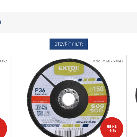
ě
OTEVŘÍT FILTR
0052
Kód:
MAD260043
č
95 Kč
–6 %