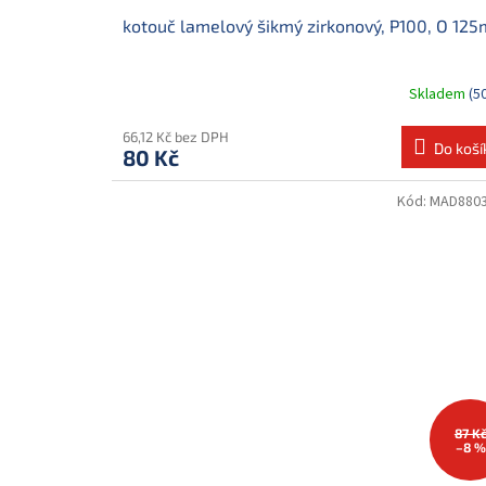
kotouč lamelový šikmý zirkonový, P100, O 12
Skladem
(5
66,12 Kč bez DPH
Do koší
80 Kč
Kód:
MAD880
87 K
–8 %