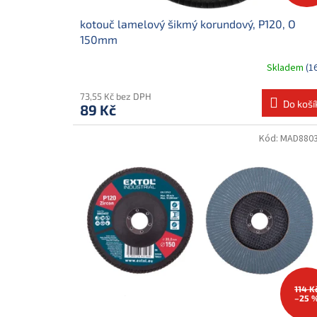
ů
kotouč lamelový šikmý korundový, P120, O
150mm
Skladem
(1
73,55 Kč bez DPH
Do koší
89 Kč
Kód:
MAD880
114 K
–25 