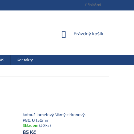
Přihlášení
NÁKUPNÍ
Prázdný košík
KOŠÍK
NIS
Kontakty
kotouč lamelový šikmý zirkonový,
P80, O 150mm
Skladem
(50 ks)
85 Kč