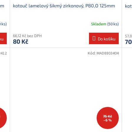
mm
kotouč lamelový šikmý zirkonový, P80,O 125mm
kot
0 ks)
Skladem
(50 ks)
66,12 Kč bez DPH
57,
ku
Do košíku
80 Kč
70
3412
Kód:
MAD8803404
č
75 Kč
–6 %