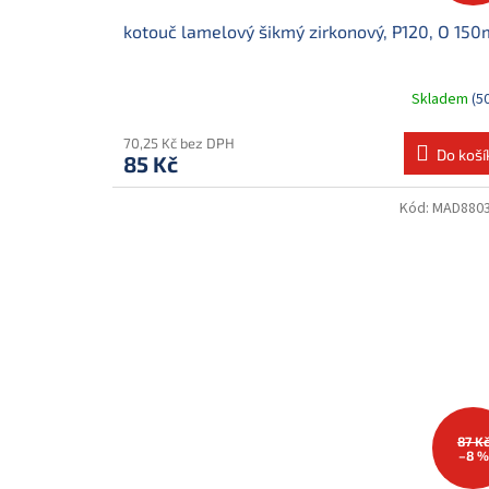
kotouč lamelový šikmý zirkonový, P120, O 15
Skladem
(5
70,25 Kč bez DPH
Do koší
85 Kč
Kód:
MAD880
87 K
–8 %