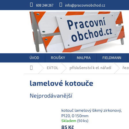
Přejít
608 244 267
info@pracovniobchod.cz
na
obsah
ÚVOD
ROUŠKY
MALPRA
FIELDMANN
Domů
EXTOL
příslušenství k el. nářadí
řez
lamelové kotouče
Nejprodávanější
kotouč lamelový šikmý zirkonový,
P120, O 150mm
Skladem
(50 ks)
85 Kč