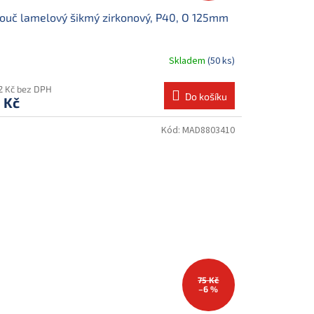
ouč lamelový šikmý zirkonový, P40, O 125mm
Skladem
(50 ks)
12 Kč bez DPH
Do košíku
 Kč
Kód:
MAD8803410
75 Kč
–6 %