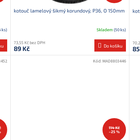
kotouč lamelový šikmý korundový, P36, O 150mm
kot
6 ks)
Skladem
(50 ks)
73,55 Kč bez DPH
70,
ku
Do košíku
89 Kč
85
3452
Kód:
MAD8803446
č
114 Kč
%
–25 %