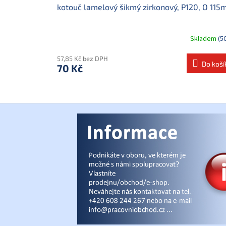
kotouč lamelový šikmý zirkonový, P120, O 11
Skladem
(5
57,85 Kč bez DPH
Do koší
70 Kč
Z
á
p
a
t
í