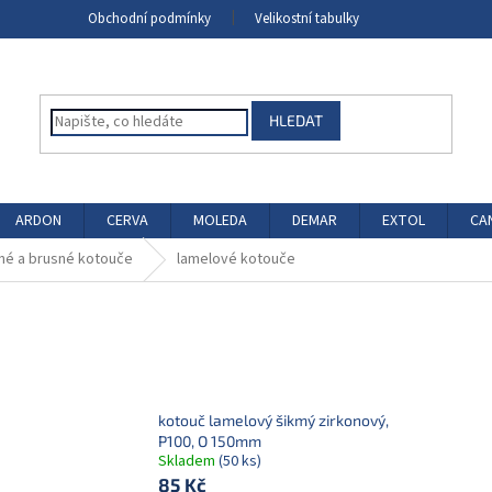
Obchodní podmínky
Velikostní tabulky
HLEDAT
ARDON
CERVA
MOLEDA
DEMAR
EXTOL
CA
né a brusné kotouče
lamelové kotouče
kotouč lamelový šikmý zirkonový,
P100, O 150mm
Skladem
(50 ks)
85 Kč