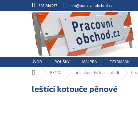
Přejít
608 244 267
info@pracovniobchod.cz
na
obsah
ÚVOD
ROUŠKY
MALPRA
FIELDMANN
Domů
EXTOL
příslušenství k el. nářadí
bru
leštící kotouče pěnové