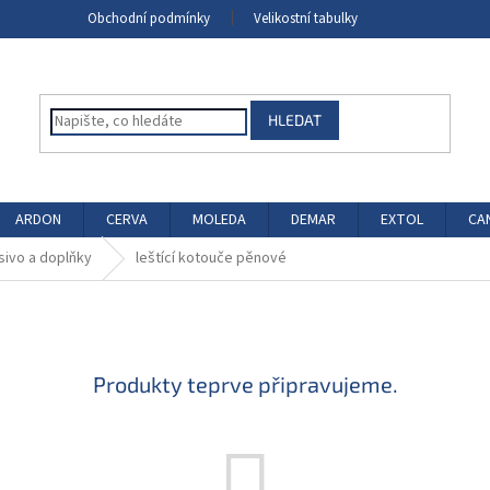
Obchodní podmínky
Velikostní tabulky
HLEDAT
ARDON
CERVA
MOLEDA
DEMAR
EXTOL
CA
sivo a doplňky
leštící kotouče pěnové
Produkty teprve připravujeme.