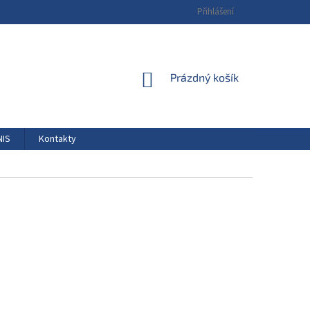
Přihlášení
NÁKUPNÍ
Prázdný košík
KOŠÍK
NIS
Kontakty