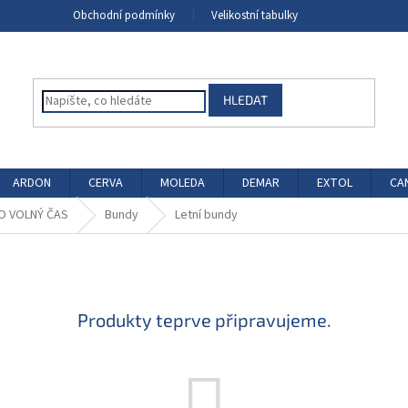
Obchodní podmínky
Velikostní tabulky
HLEDAT
ARDON
CERVA
MOLEDA
DEMAR
EXTOL
CA
O VOLNÝ ČAS
Bundy
Letní bundy
Produkty teprve připravujeme.