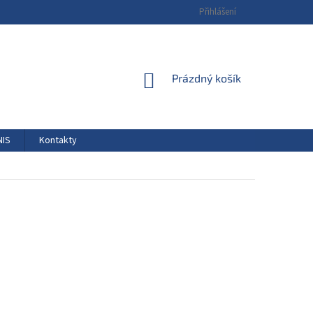
Přihlášení
NÁKUPNÍ
Prázdný košík
KOŠÍK
NIS
Kontakty