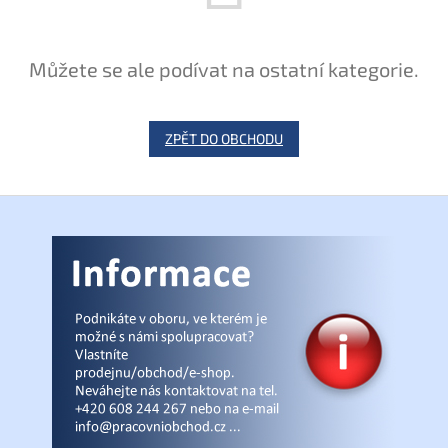
Můžete se ale podívat na ostatní kategorie.
ZPĚT DO OBCHODU
Z
á
p
a
t
í