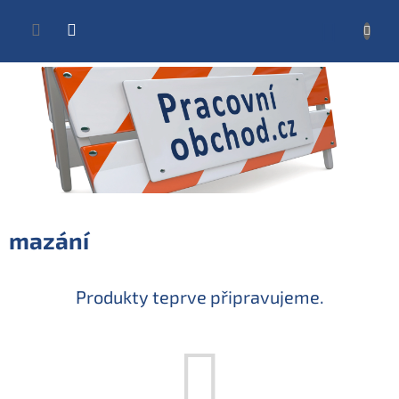
Přejít
na
NÁKUP
obsah
KOŠÍK
mazání
Produkty teprve připravujeme.